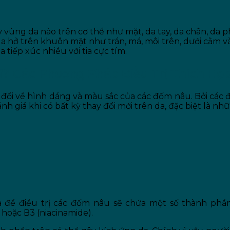
 vùng da nào trên cơ thể như mặt, da tay, da chân, da 
a hở trên khuôn mặt như trán, má, môi trên, dưới cằm v
tiếp xúc nhiều với tia cực tím.
ĩ? Các Phương Pháp Điều Trị Thích Hợ
y đổi về hình dáng và màu sắc của các đốm nâu. Bởi các
ánh giá khi có bất kỳ thay đổi mới trên da, đặc biệt là 
để điều trị các đốm nâu sẽ chứa một số thành phần như
 hoặc B3 (niacinamide).