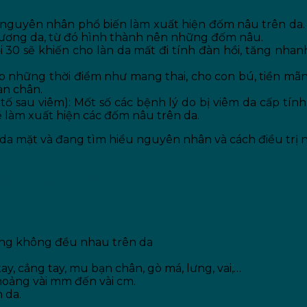
à nguyên nhân phổ biến làm xuất hiện đốm nâu trên da. 
 thương da, từ đó hình thành nên những đốm nâu.
i 30 sẽ khiến cho làn da mất đi tính đàn hồi, tăng nha
ố vào những thời điểm như mang thai, cho con bú, tiền mã
àn chân.
c tố sau viêm): Mốt số các bệnh lý do bị viêm da cấp tín
ễ làm xuất hiện các đốm nâu trên da.
 Đốm Nâu Trên Da
ng không đều nhau trên da
y, cẳng tay, mu bạn chân, gò má, lưng, vai,…
oảng vài mm đến vài cm.
 da.