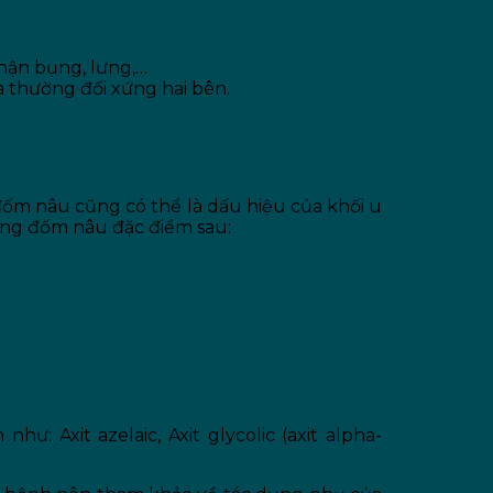
phận bụng, lưng,…
à thường đối xứng hai bên.
p
 đốm nâu cũng có thể là dấu hiệu của khối u
những đốm nâu đặc điểm sau:
: Axit azelaic, Axit glycolic (axit alpha-