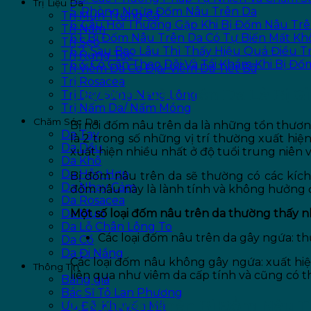
Trị Liệu Da
5. Phòng Ngừa Đốm Nâu Trên Da
Trị Mụn Trứng Cá
6. Câu Hỏi Thường Gặp Khi Bị Đốm Nâu Tr
Trị Nám
6.1. Bị Đốm Nâu Trên Da Có Tự Biến Mất K
Trị Sẹo
6.2. Sau Bao Lâu Thì Thấy Hiệu Quả Điều Tr
Trị Rụng Tóc
6.3. Có Cần Theo Dõi Và Tái Khám Khi Bị Đ
Trị Viêm Da Cơ Địa/ Viêm Da Tiết Bã
Trị Rosacea
1. Bị Đốm Nâu Trên Da Là Bị 
Trị Dày Sừng Nang Lông
Trị Nấm Da/ Nấm Móng
Chăm Sóc Da
Bị nổi đốm nâu trên da là những tổn thươn
Da Tay
là 2 trong số những vị trí thường xuất h
Da Dầu
xuất hiện nhiều nhất ở độ tuổi trung niên và
Da Khô
Da Hỗn Hợp
Bị đốm nâu trên da sẽ thường có các kí
Da Nhạy Cảm
đốm nâu này là lành tính và không hưởng đ
Da Rosacea
Một số loại đốm nâu trên da thường thấy n
Da Mụn
Da Lỗ Chân Lông To
Các loại đốm nâu trên da gây ngứa: th
Da Cổ
Da Đi Nắng
Các loại đốm nâu không gây ngứa: xuất hiện ở
Thông Tin
liên qua như viêm da cấp tính và cũng có t
Bảng giá
Bác Sĩ Tô Lan Phương
2. Nguyên Nhân Bị Đốm Nâu T
Ưu Đãi Khuyến Mãi