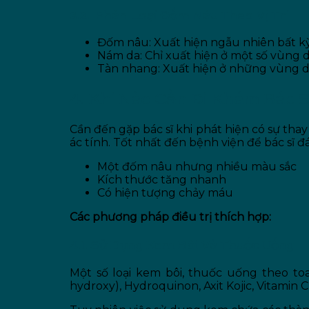
3.2. Phân Loại Đốm Nâu Theo Vị Trí
Đốm nâu: Xuất hiện ngẫu nhiên bất kỳ
Nám da: Chỉ xuất hiện ở một số vùng d
Tàn nhang: Xuất hiện ở những vùng da 
4. Khi Nào Cần Đi Khám Bác S
Cần đến gặp bác sĩ khi phát hiện có sự tha
ác tính. Tốt nhất đến bệnh viện để bác sĩ đ
Một đốm nâu nhưng nhiều màu sắc
Kích thước tăng nhanh
Có hiện tượng chảy máu
Các phương pháp điều trị thích hợp:
4.1. Sử Dụng Kem Bôi Và Thuốc Uống
Một số loại kem bôi, thuốc uống theo toa 
hydroxy), Hydroquinon, Axit Kojic, Vitamin C