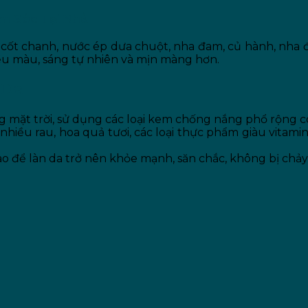
ăm Sóc Tại Nhà
cốt chanh, nước ép dưa chuột, nha đam, củ hành, nha 
ều màu, sáng tự nhiên và mịn màng hơn.
 Da
ng mặt trời, sử dụng các loại kem chống nắng phổ rộng c
iều rau, hoa quả tươi, các loại thực phẩm giàu vitamin
o để làn da trở nên khỏe mạnh, săn chắc, không bị chảy