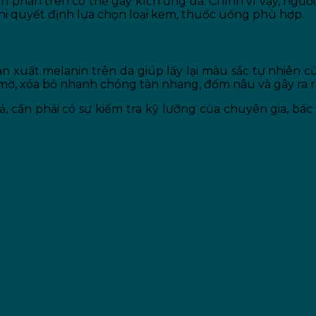
h phần trên có thể gây kích ứng da. Chính vì vậy, ngư
khi quyết định lựa chọn loại kem, thuốc uống phù hợp.
n xuất melanin trên da giúp lấy lại màu sắc tự nhiên củ
mờ, xóa bỏ nhanh chóng tàn nhang, đốm nâu và gây ra rấ
, cần phải có sự kiểm tra kỹ lưỡng của chuyên gia, bác 