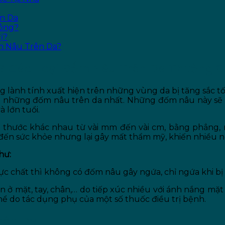
ên Da
hông?
ị?
ốm Nâu Trên Da?
Gì? Các Loại Đốm Nâu Trên Da Thường 
g lành tính xuất hiện trên những vùng da bị tăng sắc 
iện những đốm nâu trên da nhất. Những đốm nâu này sẽ 
 lớn tuổi.
ch thước khác nhau từ vài mm đến vài cm, bằng phẳng
ến sức khỏe nhưng lại gây mất thẩm mỹ, khiến nhiều ngư
hư:
ực chất thì không có đốm nâu gây ngứa, chỉ ngứa khi bị 
 mặt, tay, chân,… do tiếp xúc nhiều với ánh nắng mặt trờ
hể do tác dụng phụ của một số thuốc điều trị bệnh.
rên Da