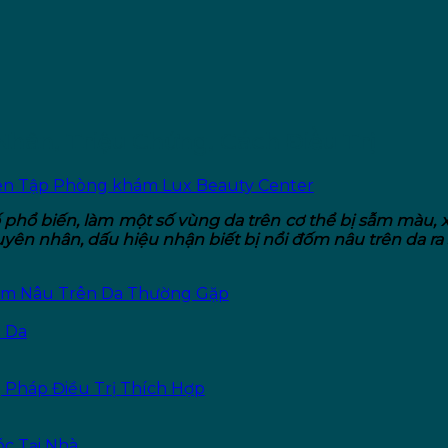
hân, Triệu Chứng, Cách Điều Trị
ên Tập Phòng khám Lux Beauty Center
 tố phổ biến, làm một số vùng da trên cơ thể bị sẫm màu
yên nhân, dấu hiệu nhận biết bị nổi đốm nâu trên da ra 
 Đốm Nâu Trên Da Thường Gặp
n Da
g Pháp Điều Trị Thích Hợp
c Tại Nhà