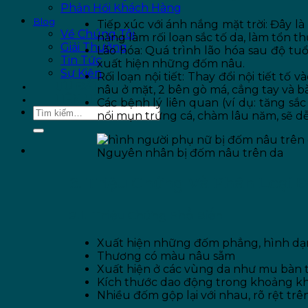
Phản Hồi Khách Hàng
Blog
Tiếp xúc với ánh nắng mặt trời: Đây l
Về Chúng Tôi
năng làm rối loạn sắc tố da, làm tổn
Giải Thưởng
Lão hóa: Quá trình lão hóa sau độ tuổ
Tin Tức
xuất hiện những đốm nâu.
Sự Kiện
Rối loạn nội tiết: Thay đổi nội tiết t
ƯU ĐÃI
nâu ở mặt, 2 bên gò má, cẳng tay và b
LIÊN HỆ
Các bệnh lý liên quan (ví dụ: tăng sắ
nổi mụn trứng cá, chàm lâu năm, sẽ d
Nguyên nhân bị đốm nâu trên da
3. Triệu Chứng Và Phân Loại
3.1. Triệu Chứng Phổ Biến
Xuất hiện những đốm phẳng, hình dạ
Thương có màu nâu sẫm
Xuất hiện ở các vùng da như mu bàn ta
Kích thước dao động trong khoảng kh
Nhiều đốm gộp lại với nhau, rõ rệt trên