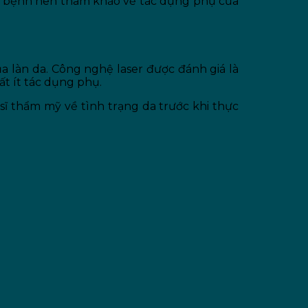
ời bệnh nên tham khảo về tác dụng phụ của
a làn da. Công nghệ laser được đánh giá là
t ít tác dụng phụ.
sĩ thẩm mỹ về tình trạng da trước khi thực