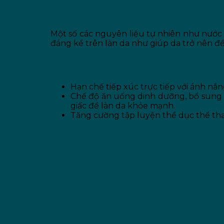
4.3. Các Phương Pháp Tự Nhiên Và Ch
Một số các nguyên liệu tự nhiên như nước 
đáng kể trên làn da như giúp da trở nên đ
5. Phòng Ngừa Đốm Nâu Trên
Hạn chế tiếp xúc trực tiếp với ánh nắ
Chế độ ăn uống dinh dưỡng, bổ sung nh
giấc để làn da khỏe mạnh.
Tăng cường tập luyện thể dục thể tha