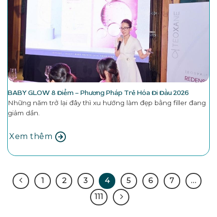
BABY GLOW 8 Điểm – Phương Pháp Trẻ Hóa Đi Đầu 2026
Những năm trở lại đây thì xu hướng làm đẹp bằng filler đang
giảm dần.
Xem thêm
1
2
3
4
5
6
7
…
111