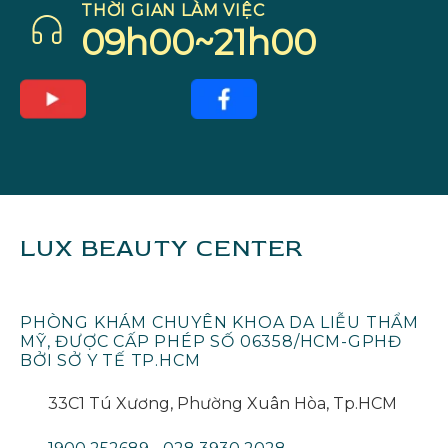
THỜI GIAN LÀM VIỆC
09h00~21h00
LUX BEAUTY CENTER
PHÒNG KHÁM CHUYÊN KHOA DA LIỄU THẨM
MỸ, ĐƯỢC CẤP PHÉP SỐ 06358/HCM-GPHĐ
BỞI SỞ Y TẾ TP.HCM
33C1 Tú Xương, Phường Xuân Hòa, Tp.HCM