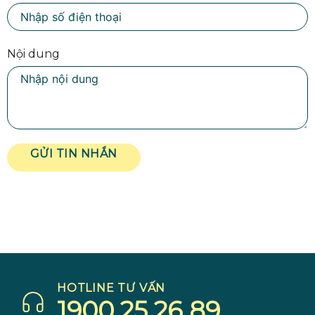
Nội dung
GỬI TIN NHẮN
HOTLINE TƯ VẤN
1900 25 26 89