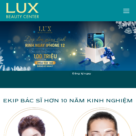
Bỏ
qua
nội
dung
Đăng ký ngay
EKIP BÁC SĨ HƠN 10 NĂM KINH NGHIỆM