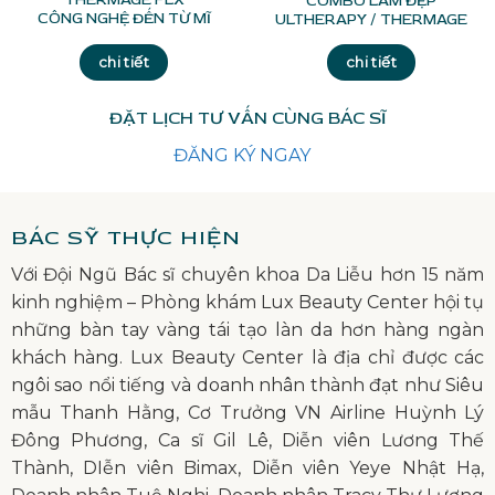
COMBO LÀM ĐẸP
CÔNG NGHỆ ĐẾN TỪ MĨ
ULTHERAPY / THERMAGE
chi tiết
chi tiết
ĐẶT LỊCH TƯ VẤN CÙNG BÁC SĨ
ĐĂNG KÝ NGAY
BÁC SỸ THỰC HIỆN
Với Đội Ngũ Bác sĩ chuyên khoa Da Liễu hơn 15 năm
kinh nghiệm – Phòng khám Lux Beauty Center hội tụ
những bàn tay vàng tái tạo làn da hơn hàng ngàn
khách hàng. Lux Beauty Center là địa chỉ được các
ngôi sao nổi tiếng và doanh nhân thành đạt như Siêu
mẫu Thanh Hằng, Cơ Trưởng VN Airline Huỳnh Lý
Đông Phương, Ca sĩ Gil Lê, Diễn viên Lương Thế
Thành, DIễn viên Bimax, Diễn viên Yeye Nhật Hạ,