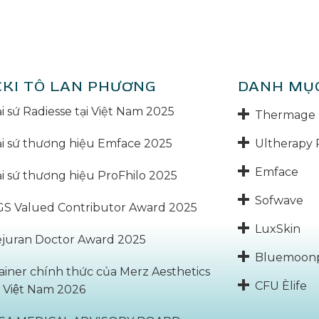
CKI TÔ LAN PHƯƠNG
DANH MỤ
i sứ Radiesse tại Việt Nam 2025
Thermage 
Ultherapy 
i sứ thương hiệu Emface 2025
Emface
i sứ thương hiệu ProFhilo 2025
Sofwave
S Valued Contributor Award 2025
LuxSkin
juran Doctor Award 2025
Bluemoon
ainer chính thức của Merz Aesthetics
CFU Èlife
̣i Việt Nam 2026