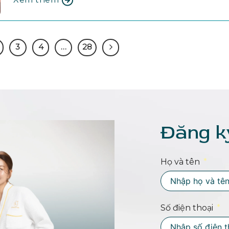
3
4
…
28
Đăng k
Họ và tên
Số điện thoại