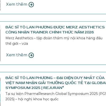
Xem thêm
BÁC SĨ TÔ LAN PHƯƠNG ĐƯỢC MERZ AESTHETICS
CÔNG NHẬN TRAINER CHÍNH THỨC NĂM 2026
Merz Aesthetics – tập đoàn thẩm mỹ nội khoa hàng đầu
thế giới – vừa
Xem thêm
BÁC SĨ TÔ LAN PHƯƠNG – ĐẠI DIỆN DUY NHẤT CỦA
VIỆT NAM NHẬN GIẢI THƯỞNG QUỐC TẾ TẠI GLOBA
SYMPOSIUM 2025 | REJURAN®
Tại sự kiện PharmaResearch Global Symposium 2025 (PG
2025) – hội nghị khoa học quốc