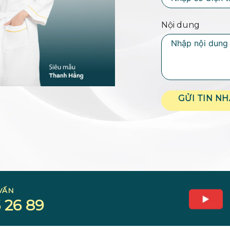
Nội dung
GỬI TIN N
VẤN
 26 89