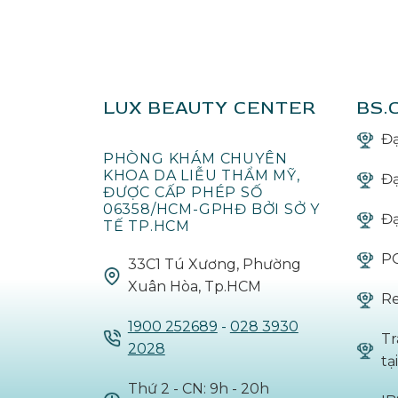
LUX BEAUTY CENTER
BS.
Đạ
PHÒNG KHÁM CHUYÊN
KHOA DA LIỄU THẨM MỸ,
Đạ
ĐƯỢC CẤP PHÉP SỐ
06358/HCM-GPHĐ BỞI SỞ Y
Đạ
TẾ TP.HCM
PG
33C1 Tú Xương, Phường
Xuân Hòa, Tp.HCM
Re
1900 252689
-
028 3930
Tr
2028
ta
Thứ 2 - CN: 9h - 20h