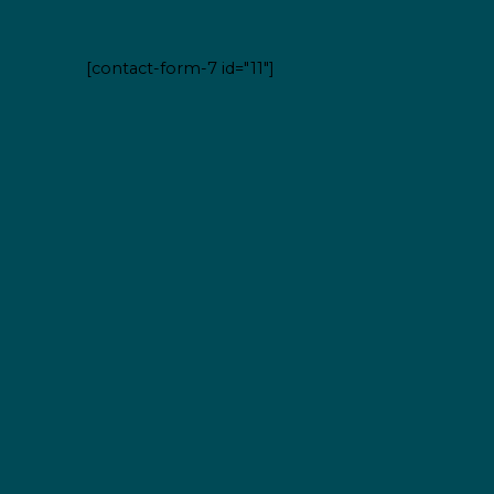
[contact-form-7 id="11"]