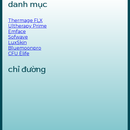
danh mục
Thermage FLX
Ultherapy Prime
Emface
Sofwave
LuxSkin
Bluemoonpro
CFU Èlife
chỉ đường