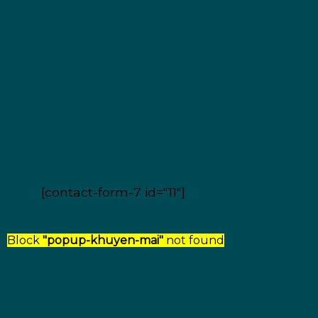
[contact-form-7 id="11"]
Block
"popup-khuyen-mai"
not found