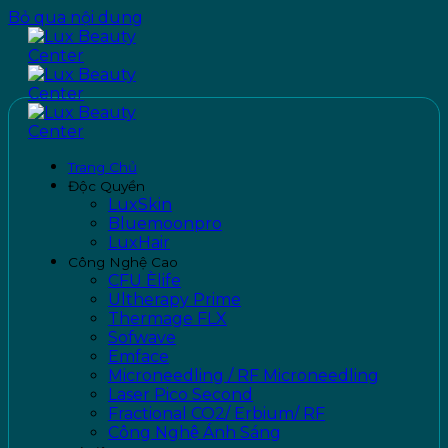
Bỏ qua nội dung
Trang Chủ
Độc Quyền
LuxSkin
Bluemoonpro
LuxHair
Công Nghệ Cao
CFU Èlife
Ultherapy Prime
Thermage FLX
Sofwave
Emface
Microneedling / RF Microneedling
Laser Pico Second
Fractional CO2/ Erbium/ RF
Công Nghệ Ánh Sáng