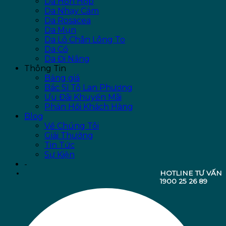
Da Hỗn Hợp
Da Nhạy Cảm
Da Rosacea
Da Mụn
Da Lỗ Chân Lông To
Da Cổ
Da Đi Nắng
Thông Tin
Bảng giá
Bác Sĩ Tô Lan Phương
Ưu Đãi Khuyến Mãi
Phản Hồi Khách Hàng
Blog
Về Chúng Tôi
Giải Thưởng
Tin Tức
Sự Kiện
-
HOTLINE TƯ VẤN
1900 25 26 89