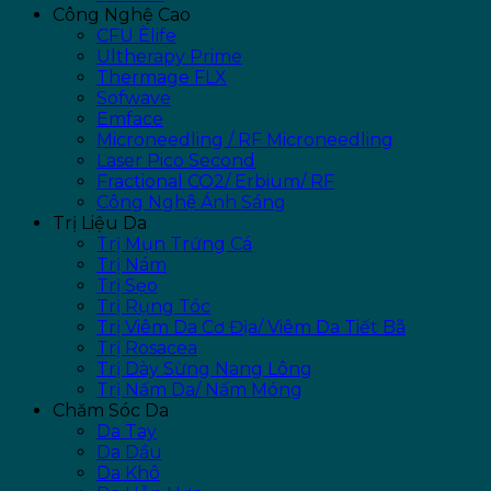
Công Nghệ Cao
CFU Èlife
Ultherapy Prime
Thermage FLX
Sofwave
Emface
Microneedling / RF Microneedling
Laser Pico Second
Fractional CO2/ Erbium/ RF
Công Nghệ Ánh Sáng
Trị Liệu Da
Trị Mụn Trứng Cá
Trị Nám
Trị Sẹo
Trị Rụng Tóc
Trị Viêm Da Cơ Địa/ Viêm Da Tiết Bã
Trị Rosacea
Trị Dày Sừng Nang Lông
Trị Nấm Da/ Nấm Móng
Chăm Sóc Da
Da Tay
Da Dầu
Da Khô