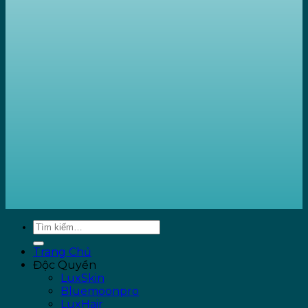
Trang Chủ
Độc Quyền
LuxSkin
Bluemoonpro
LuxHair