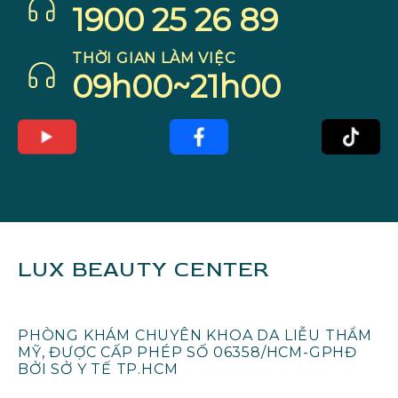
1900 25 26 89
THỜI GIAN LÀM VIỆC
09h00~21h00
LUX BEAUTY CENTER
PHÒNG KHÁM CHUYÊN KHOA DA LIỄU THẨM
MỸ, ĐƯỢC CẤP PHÉP SỐ 06358/HCM-GPHĐ
BỞI SỞ Y TẾ TP.HCM