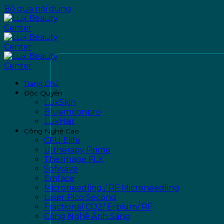
Bỏ qua nội dung
Trang Chủ
Độc Quyền
LuxSkin
Bluemoonpro
LuxHair
Công Nghệ Cao
CFU Èlife
Ultherapy Prime
Thermage FLX
Sofwave
Emface
Microneedling / RF Microneedling
Laser Pico Second
Fractional CO2/ Erbium/ RF
Công Nghệ Ánh Sáng