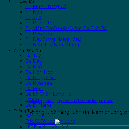
Trị Liệu Da
Trị Mụn Trứng Cá
Trị Nám
Trị Sẹo
Trị Rụng Tóc
Trị Viêm Da Cơ Địa/ Viêm Da Tiết Bã
Trị Rosacea
Trị Dày Sừng Nang Lông
Trị Nấm Da/ Nấm Móng
Chăm Sóc Da
Da Tay
Da Dầu
Da Khô
Da Hỗn Hợp
Da Nhạy Cảm
Da Rosacea
Da Mụn
Da Lỗ Chân Lông To
Da Cổ
Phương pháp giúp thu nhỏ lỗ chân lông tại nhà
Da Đi Nắng
Thông Tin
Không ít cô nàng luôn tìm kiếm phương ph
Bảng giá
Bác Sĩ Tô Lan Phương
Xem thêm
Ưu Đãi Khuyến Mãi