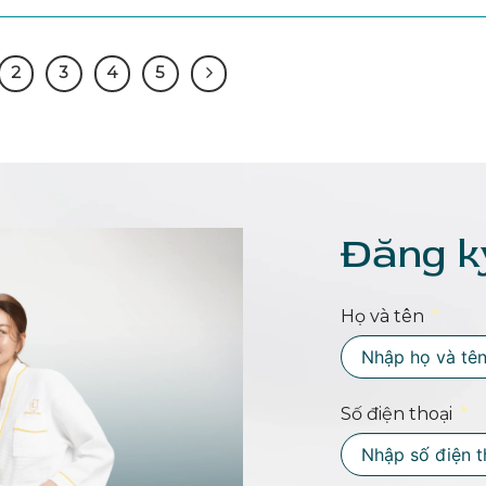
2
3
4
5
Đăng k
Họ và tên
Số điện thoại