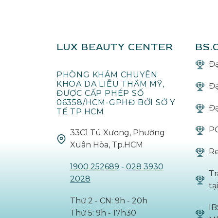
LUX BEAUTY CENTER
BS.
Đạ
PHÒNG KHÁM CHUYÊN
KHOA DA LIỄU THẨM MỸ,
Đạ
ĐƯỢC CẤP PHÉP SỐ
06358/HCM-GPHĐ BỞI SỞ Y
Đạ
TẾ TP.HCM
PG
33C1 Tú Xương, Phường
Xuân Hòa, Tp.HCM
Re
1900 252689
-
028 3930
Tr
2028
ta
Thứ 2 - CN: 9h - 20h
I
Thứ 5: 9h - 17h30