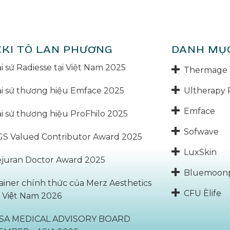
CKI TÔ LAN PHƯƠNG
DANH MỤ
i sứ Radiesse tại Việt Nam 2025
Thermage 
Ultherapy 
i sứ thương hiệu Emface 2025
Emface
i sứ thương hiệu ProFhilo 2025
Sofwave
S Valued Contributor Award 2025
LuxSkin
juran Doctor Award 2025
Bluemoon
ainer chính thức của Merz Aesthetics
CFU Èlife
̣i Việt Nam 2026
BSA MEDICAL ADVISORY BOARD