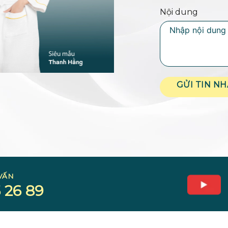
Nội dung
GỬI TIN N
VẤN
 26 89