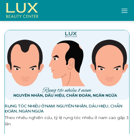
Bỏ
qua
nội
dung
RỤNG TÓC NHIỀU Ở NAM: NGUYÊN NHÂN, DẤU HIỆU, CHẨN
ĐOÁN, NGĂN NGỪA
Theo nhiều nghiên cứu, tỷ lệ rụng tóc nhiều ở nam cao gấp 3
lần