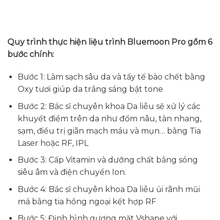
Quy trình thực hiện liệu trình Bluemoon Pro gồm 6
bước chính:
Bước 1: Làm sạch sâu da và tẩy tế bào chết bằng
Oxy tươi giúp da trắng sáng bật tone
Bước 2: Bác sĩ chuyên khoa Da liễu sẽ xử lý các
khuyết điểm trên da như đốm nâu, tàn nhang,
sạm, điều trị giãn mạch máu và mụn… bằng Tia
Laser hoặc RF, IPL
Bước 3: Cấp Vitamin và dưỡng chất bằng sóng
siêu âm và điện chuyển Ion.
Bước 4: Bác sĩ chuyên khoa Da liễu ủi rãnh mũi
má bằng tia hồng ngoại kết hợp RF
Bước 5: Định hình gương mặt Vshape với