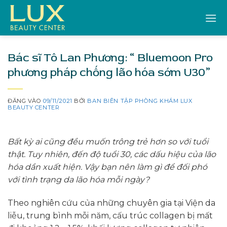
Bỏ
qua
nội
dung
Bác sĩ Tô Lan Phương: “ Bluemoon Pro
phương pháp chống lão hóa sớm U30”
ĐĂNG VÀO
09/11/2021
BỞI
BAN BIÊN TẬP PHÒNG KHÁM LUX
BEAUTY CENTER
Bất kỳ ai cũng đều muốn trông trẻ hơn so với tuổi
thật. Tuy nhiên, đến độ tuổi 30, các dấu hiệu của lão
hóa dần xuất hiện. Vậy bạn nên làm gì để đối phó
với tình trạng da lão hóa mỗi ngày?
Theo nghiên cứu của những chuyên gia tại Viện da
liễu, trung bình mỗi năm, cấu trúc collagen bị mất