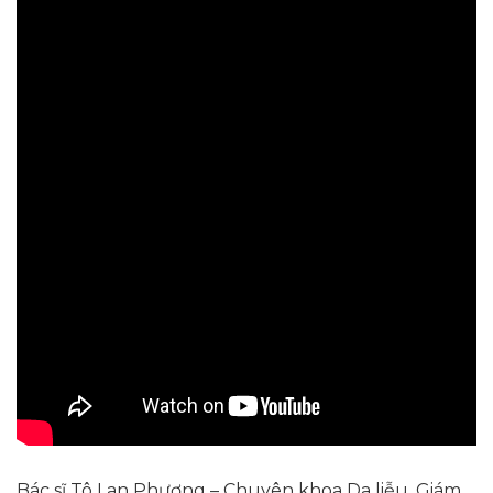
Bác sĩ Tô Lan Phương – Chuyên khoa Da liễu, Giám