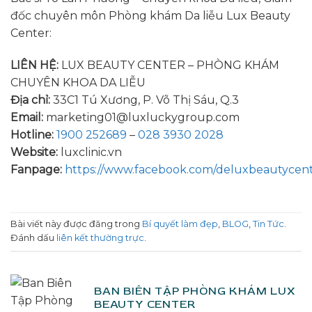
đốc chuyên môn Phòng khám Da liễu Lux Beauty
Center:
LIÊN HỆ:
LUX BEAUTY CENTER – PHÒNG KHÁM
CHUYÊN KHOA DA LIỄU
Địa chỉ:
33C1 Tú Xương, P. Võ Thị Sáu, Q.3
Email:
marketing01@luxluckygroup.com
Hotline:
1900 252689
–
028 3930 2028
Website:
luxclinic.vn
Fanpage:
https://www.facebook.com/deluxbeautycen
Bài viết này được đăng trong
Bí quyết làm đẹp
,
BLOG
,
Tin Tức
.
Đánh dấu
liên kết thường trực
.
BAN BIÊN TẬP PHÒNG KHÁM LUX
BEAUTY CENTER