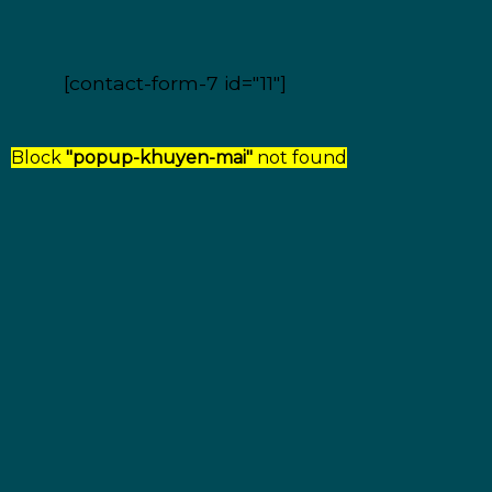
[contact-form-7 id="11"]
Block
"popup-khuyen-mai"
not found