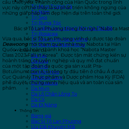
Trị Liệu Da
cầu thiết yếu. Thành công của Hàn Quốc trong lĩnh
Trị Mụn Trứng Cá
vực này có thể thấy là sự phát triển không ngừng của
Trị Nám
những giải pháp làm đẹp hiện đại trên toàn thế giới.
Trị Sẹo
Trị Rụng Tóc
Trị Viêm Da Cơ Địa/ Viêm Da Tiết Bã
Bác sĩ Tô Lan Phương trong hội nghị “Nabota Maste
Trị Rosacea
Vừa qua, bác sĩ Tô Lan Phương vinh dự được tập đoàn
Trị Dày Sừng Nang Lông
Deawoong
mời tham quan nhà máy Nabota tại Hàn
Trị Nấm Da/ Nấm Móng
Quốc và đã hoàn thành khoá học “Nabota Master
Chăm Sóc Da
Class 2023 Fall in Korea”. Được tận mắt chứng kiến sự
Da Tay
hoành tráng, chuyên nghiệp và quy mô đạt chuẩn
Da Dầu
của một tập đoàn đa quốc gia sản xuất Pra-
Da Khô
Botulinumtoxin A, là công ty đầu tiên ở châu Á được
Da Hỗn Hợp
Cục Quản lý Thực phẩm và Dược phẩm Hoa Kỳ (FDA)
Da Nhạy Cảm
phê duyệt, chứng minh hiệu quả và an toàn của sản
Da Rosacea
phẩm.
Da Mụn
Da Lỗ Chân Lông To
Da Cổ
Da Đi Nắng
Thông Tin
Bảng giá
Bác Sĩ Tô Lan Phương
Ưu Đãi Khuyến Mãi