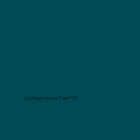
[contact-form-7 id="11"]