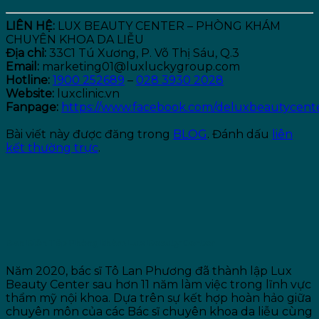
LIÊN HỆ:
LUX BEAUTY CENTER – PHÒNG KHÁM
CHUYÊN KHOA DA LIỄU
Địa chỉ:
33C1 Tú Xương, P. Võ Thị Sáu, Q.3
Email:
marketing01@luxluckygroup.com
Hotline:
1900 252689
–
028 3930 2028
Website:
luxclinic.vn
Fanpage:
https://www.facebook.com/deluxbeautycent
Bài viết này được đăng trong
BLOG
. Đánh dấu
liên
kết thường trực
.
Ban Biên Tập Phòng khám Lux Beauty Center
Năm 2020, bác sĩ Tô Lan Phương đã thành lập Lux
Beauty Center sau hơn 11 năm làm việc trong lĩnh vực
thẩm mỹ nội khoa. Dựa trên sự kết hợp hoàn hảo giữa
chuyên môn của các Bác sĩ chuyên khoa da liễu cùng