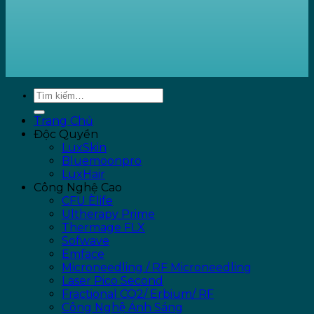
Trang Chủ
Độc Quyền
LuxSkin
Bluemoonpro
LuxHair
Công Nghệ Cao
CFU Èlife
Ultherapy Prime
Thermage FLX
Sofwave
Emface
Microneedling / RF Microneedling
Laser Pico Second
Fractional CO2/ Erbium/ RF
Công Nghệ Ánh Sáng