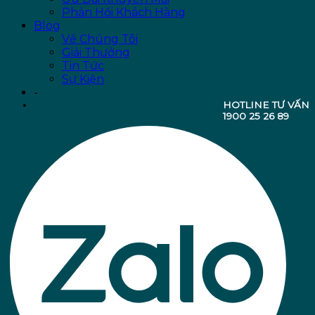
Phản Hồi Khách Hàng
Blog
Về Chúng Tôi
Giải Thưởng
Tin Tức
Sự Kiện
-
HOTLINE TƯ VẤN
1900 25 26 89