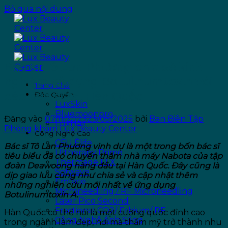
Bỏ qua nội dung
Bác sĩ Tô Lan Phương chia sẻ kinh
nghiệm sử dụng Botulinumtoxin với
Trang Chủ
các bác sĩ tại Hàn Quốc
Độc Quyền
LuxSkin
Bluemoonpro
Đăng vào
07/11/2023
23/05/2025
bởi
Ban Biên Tập
LuxHair
Phòng khám Lux Beauty Center
Công Nghệ Cao
CFU Èlife
Bác sĩ Tô Lan Phương vinh dự là một trong bốn bác sĩ
Ultherapy Prime
tiêu biểu đã có chuyến thăm nhà máy Nabota của tập
Thermage FLX
đoàn Deawoong hàng đầu tại Hàn Quốc. Đây cũng là
Sofwave
dịp giao lưu cũng như chia sẻ và cập nhật thêm
Emface
những nghiên cứu mới nhất về ứng dụng
Microneedling / RF Microneedling
Botulinumtoxin A
.
Laser Pico Second
Fractional CO2/ Erbium/ RF
Hàn Quốc có thể nói là một cường quốc đỉnh cao
Công Nghệ Ánh Sáng
trong ngành làm đẹp, nơi mà thẩm mỹ trở thành nhu