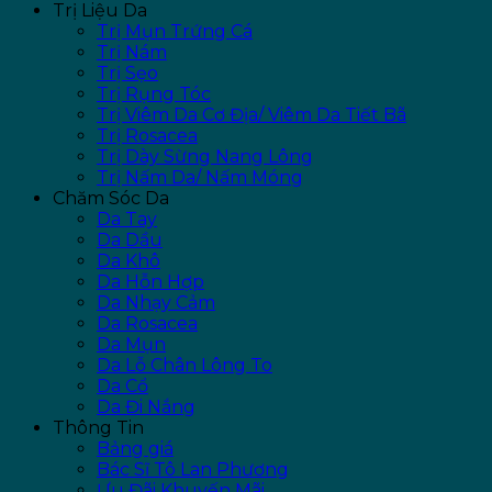
Trị Liệu Da
Trị Mụn Trứng Cá
Trị Nám
Trị Sẹo
Trị Rụng Tóc
Trị Viêm Da Cơ Địa/ Viêm Da Tiết Bã
Trị Rosacea
Trị Dày Sừng Nang Lông
Trị Nấm Da/ Nấm Móng
Chăm Sóc Da
Da Tay
Da Dầu
Da Khô
Da Hỗn Hợp
Da Nhạy Cảm
Da Rosacea
Da Mụn
Da Lỗ Chân Lông To
Da Cổ
Da Đi Nắng
Thông Tin
Bảng giá
Bác Sĩ Tô Lan Phương
Ưu Đãi Khuyến Mãi