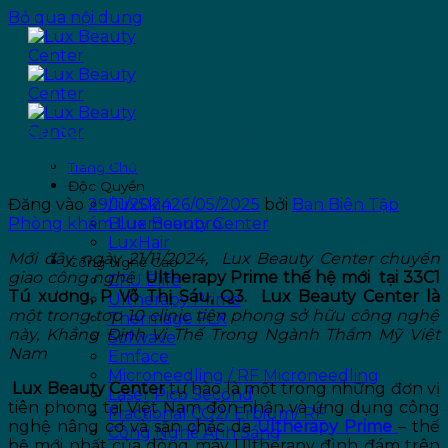
Bỏ qua nội dung
Bác Sĩ Tô Lan Phương Đầu Tư Công
Nghệ Ultherapy Prime Thế Hệ Mới
Trang Chủ
Độc Quyền
Đăng vào
29/11/2024
26/05/2025
bởi
Ban Biên Tập
LuxSkin
Phòng khám Lux Beauty Center
Bluemoonpro
LuxHair
Mới đây, ngày 21/11/2024, Lux Beauty Center chuyển
Công Nghệ Cao
giao công nghệ
Ultherapy Prime thế hệ mới tại 33C1
CFU Èlife
Tú xương, P Võ Thị Sáu, Q3. Lux Beauty Center là
Ultherapy Prime
một trong top 10 clinic tiên phong sở hữu công nghệ
Thermage FLX
này, Khẳng Định Vị Thế Trong Ngành Thẩm Mỹ Việt
Sofwave
Nam
Emface
Microneedling / RF Microneedling
Lux Beauty Center
tự hào là một trong những đơn vị
Laser Pico Second
tiên phong tại Việt Nam đón nhận và ứng dụng công
Fractional CO2/ Erbium/ RF
nghệ nâng cơ và săn chắc da
Ultherapy Prime
– thế
Công Nghệ Ánh Sáng
hệ mới nhất của dòng máy Ultherapy đình đám trên