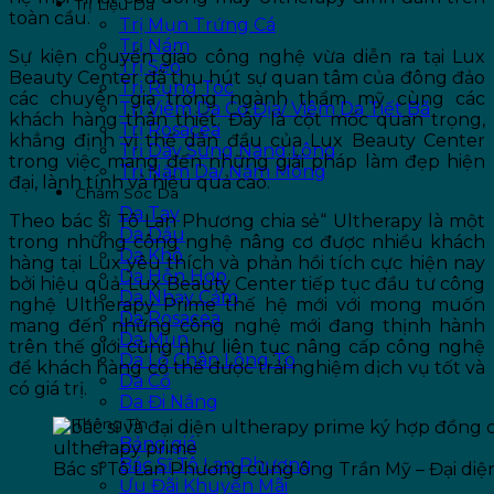
Trị Liệu Da
toàn cầu.
Trị Mụn Trứng Cá
Trị Nám
Sự kiện chuyển giao công nghệ vừa diễn ra tại Lux
Trị Sẹo
Beauty Center đã thu hút sự quan tâm của đông đảo
Trị Rụng Tóc
các chuyên gia trong ngành thẩm mỹ cùng các
Trị Viêm Da Cơ Địa/ Viêm Da Tiết Bã
khách hàng thân thiết. Đây là cột mốc quan trọng,
Trị Rosacea
khẳng định vị thế dẫn đầu của Lux Beauty Center
Trị Dày Sừng Nang Lông
trong việc mang đến những giải pháp làm đẹp hiện
Trị Nấm Da/ Nấm Móng
đại, lành tính và hiệu quả cao.
Chăm Sóc Da
Da Tay
Theo bác sĩ Tô Lan Phương chia sẻ“ Ultherapy là một
Da Dầu
trong những công nghệ nâng cơ được nhiều khách
Da Khô
hàng tại Lux yêu thích và phản hồi tích cực hiện nay
Da Hỗn Hợp
bởi hiệu quả. Lux Beauty Center tiếp tục đầu tư công
Da Nhạy Cảm
nghệ Ultherapy Prime thế hệ mới với mong muốn
Da Rosacea
mang đến những công nghệ mới đang thịnh hành
Da Mụn
trên thế giới cũng như liên tục nâng cấp công nghệ
Da Lỗ Chân Lông To
để khách hàng có thể được trải nghiệm dịch vụ tốt và
Da Cổ
có giá trị.
Da Đi Nắng
Thông Tin
Bảng giá
Bác Sĩ Tô Lan Phương
Bác sĩ Tô Lan Phương cùng ông Trần Mỹ – Đại di
Ưu Đãi Khuyến Mãi