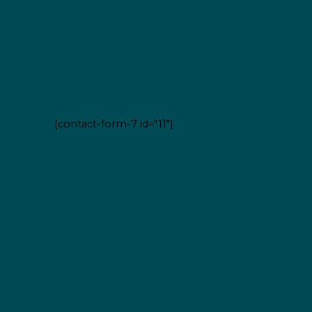
[contact-form-7 id="11"]