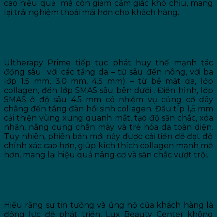
cao hiệu quả mà còn giảm cảm giác khó chịu, mang
lại trải nghiệm thoải mái hơn cho khách hàng.
Tác Động Sâu Đến 3 Tầng Da Với Độ Chính Xác
Cao
Ultherapy Prime tiếp tục phát huy thế mạnh tác
động sâu
với các tầng da – từ sâu đến nông, với ba
lớp 1.5 mm, 3.0 mm, 4.5 mm)
– từ bề mặt da, lớp
collagen, đến lớp SMAS sâu bên dưới
. Điển hình, lớp
SMAS ở độ sâu 4.5 mm có nhiệm vụ củng cố dây
chằng đến tầng đàn hồi sinh collagen. Đầu típ 1,5 mm
cải thiện vùng xung quanh mắt, tạo độ săn chắc, xóa
nhăn, nâng cung chân mày và trẻ hóa da toàn diện.
Tuy nhiên, phiên bản mới này được cải tiến để đạt độ
chính xác cao hơn, giúp kích thích collagen mạnh mẽ
hơn, mang lại hiệu quả nâng cơ và săn chắc vượt trội.
Cam Kết Mang Đến Công Nghệ Tốt Nhất Cho
Khách Hàng
Hiểu rằng sự tin tưởng và ủng hộ của khách hàng là
động lực để phát triển, Lux Beauty Center không