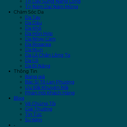
Trị Dày Sừng Nang Lông
Trị Nấm Da/ Nấm Móng
Chăm Sóc Da
Da Tay
Da Dầu
Da Khô
Da Hỗn Hợp
Da Nhạy Cảm
Da Rosacea
Da Mụn
Da Lỗ Chân Lông To
Da Cổ
Da Đi Nắng
Thông Tin
Bảng giá
Bác Sĩ Tô Lan Phương
Ưu Đãi Khuyến Mãi
Phản Hồi Khách Hàng
Blog
Về Chúng Tôi
Giải Thưởng
Tin Tức
Sự Kiện
-