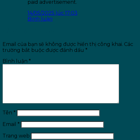
paid advertisement.
14/05/2025 lúc 17:03
Bình luận
Để lại một bình luận
Email của bạn sẽ không được hiển thị công khai.
Các
trường bắt buộc được đánh dấu
*
Bình luận
*
Tên
*
Email
*
Trang web