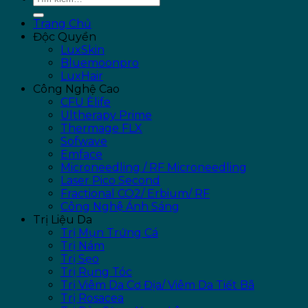
Trang Chủ
Độc Quyền
LuxSkin
Bluemoonpro
LuxHair
Công Nghệ Cao
CFU Èlife
Ultherapy Prime
Thermage FLX
Sofwave
Emface
Microneedling / RF Microneedling
Laser Pico Second
Fractional CO2/ Erbium/ RF
Công Nghệ Ánh Sáng
Trị Liệu Da
Trị Mụn Trứng Cá
Trị Nám
Trị Sẹo
Trị Rụng Tóc
Trị Viêm Da Cơ Địa/ Viêm Da Tiết Bã
Trị Rosacea