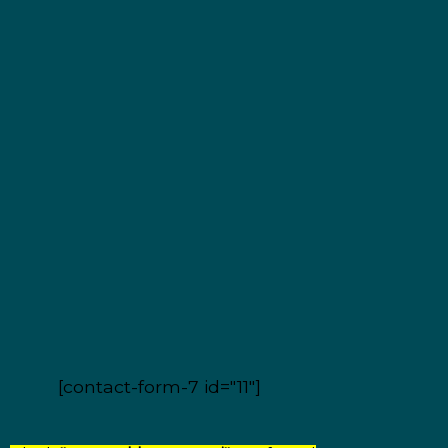
[contact-form-7 id="11"]