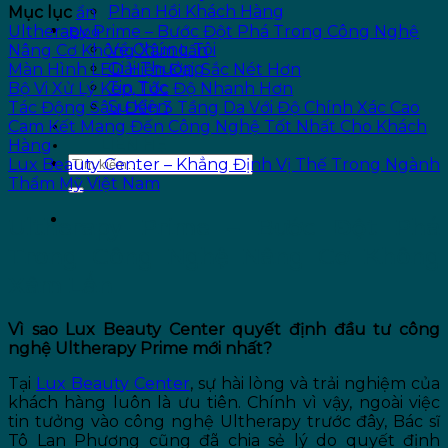
Phản Hồi Khách Hàng
Mục lục
ẩn
Ultherapy Prime – Bước Đột Phá Trong Công Nghệ
Blog
Về Chúng Tôi
Nâng Cơ Không Xâm Lấn
Giải Thưởng
Màn Hình LED Hiện Đại, Sắc Nét Hơn
Tin Tức
Bộ Vi Xử Lý Kép, Tốc Độ Nhanh Hơn
Sự Kiện
Tác Động Sâu Đến 3 Tầng Da Với Độ Chính Xác Cao
ƯU ĐÃI
Cam Kết Mang Đến Công Nghệ Tốt Nhất Cho Khách
LIÊN HỆ
Hàng
Lux Beauty Center – Khẳng Định Vị Thế Trong Ngành
Thẩm Mỹ Việt Nam
Ultherapy Prime – Bước Đột Phá
Trong Công Nghệ Nâng Cơ Không
Xâm Lấn
Vì sao Lux Beauty Center quyết định đầu tư công
nghệ Ultherapy Prime mới nhất?
Tại
Lux Beauty Center
, sự hài lòng và trải nghiệm của
khách hàng luôn là ưu tiên. Chính vì vậy, ngoài việc
tin tưởng vào công nghệ Ultherapy trước đây, Bác sĩ
Tô Lan Phương cũng đã chia sẻ lý do quyết định