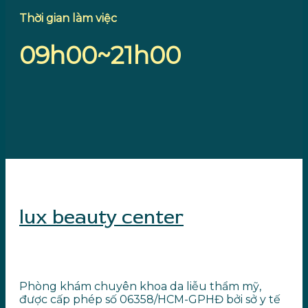
Thời gian làm việc
09h00~21h00
lux beauty center
Phòng khám chuyên khoa da liễu thẩm mỹ,
được cấp phép số 06358/HCM-GPHĐ bởi sở y tế