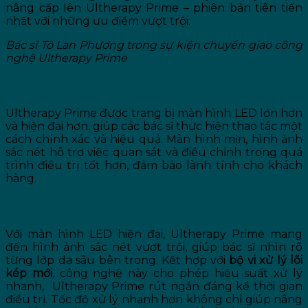
nâng cấp lên Ultherapy Prime – phiên bản tiên tiến
nhất với những ưu điểm vượt trội:
Bác sĩ Tô Lan Phương trong sự kiện chuyển giao công
nghệ Ultherapy Prime
Màn Hình LED Hiện Đại, Sắc Nét Hơn
Ultherapy Prime được trang bị màn hình LED lớn hơn
và hiện đại hơn, giúp các bác sĩ thực hiện thao tác một
cách chính xác và hiệu quả. Màn hình mịn, hình ảnh
sắc nét hỗ trợ việc quan sát và điều chỉnh trong quá
trình điều trị tốt hơn, đảm bảo lành tính cho khách
hàng.
Bộ Vi Xử Lý Kép, Tốc Độ Nhanh Hơn
Với màn hình LED hiện đại, Ultherapy Prime mang
đến hình ảnh sắc nét vượt trội, giúp bác sĩ nhìn rõ
từng lớp da sâu bên trong. Kết hợp với
bộ vi xử lý lõi
kép mới
, công nghệ này cho phép hiệu suất xử lý
nhanh, Ultherapy Prime rút ngắn đáng kể thời gian
điều trị. Tốc độ xử lý nhanh hơn không chỉ giúp nâng