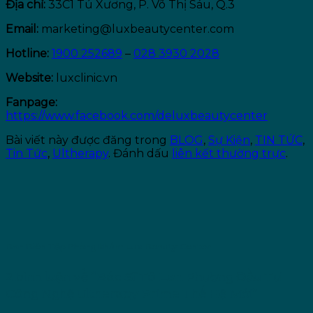
Địa chỉ:
33C1 Tú Xương, P. Võ Thị Sáu, Q.3
Email:
marketing@luxbeautycenter.com
Hotline:
1900 252689
–
028 3930 2028
Website:
luxclinic.vn
Fanpage:
https://www.facebook.com/deluxbeautycenter
Bài viết này được đăng trong
BLOG
,
Sự Kiện
,
TIN TỨC
,
Tin Tức
,
Ultherapy
. Đánh dấu
liên kết thường trực
.
Ban Biên Tập Phòng khám Lux Beauty Center
2 bình luận về “
Bác Sĩ Tô Lan Phương Đầu Tư
Công Nghệ Ultherapy Prime Thế Hệ Mới
”