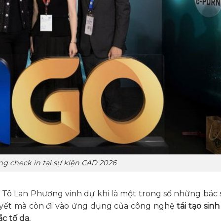
g check in tại sự kiện CAD 2026
 Tô Lan Phương vinh dự khi là một trong số những bác s
huyết mà còn đi vào ứng dụng của công nghệ
tái tạo sin
c tố da.