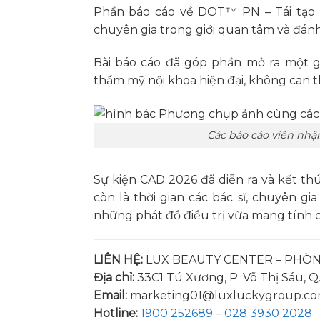
Phần báo cáo về DOT™ PN – Tái tạo s
chuyên gia trong giới quan tâm và đánh 
Bài báo cáo đã góp phần mở ra một g
thẩm mỹ nội khoa hiện đại, không can t
Các báo cáo viên nhậ
Sự kiện CAD 2026 đã diễn ra và kết th
còn là thời gian các bác sĩ, chuyên gi
những phát đồ điều trị vừa mang tính cậ
LIÊN HỆ:
LUX BEAUTY CENTER – PHÒN
Địa chỉ:
33C1 Tú Xương, P. Võ Thị Sáu, Q
Email:
marketing01@luxluckygroup.c
Hotline:
1900 252689
–
028 3930 2028