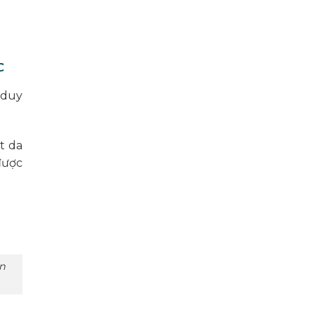
c
 duy
t da
được
ên