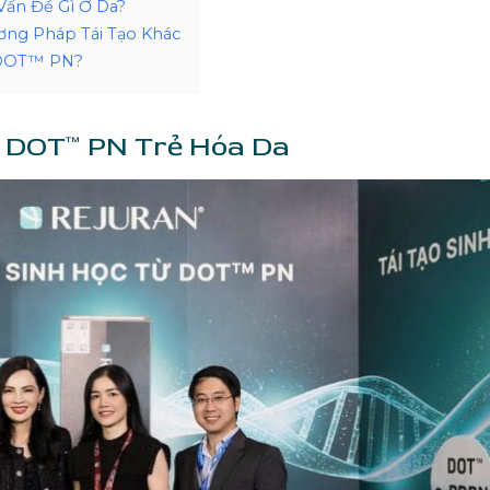
ấn Đề Gì Ở Da?
ơng Pháp Tái Tạo Khác
o DOT™ PN?
à DOT™ PN Trẻ Hóa Da