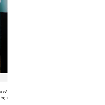
ĩ có
h học