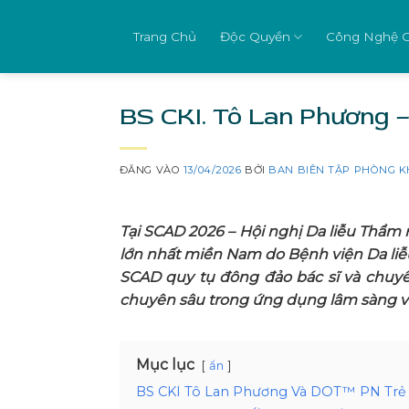
Bỏ
qua
Trang Chủ
Độc Quyền
Công Nghệ 
nội
dung
BS CKI. Tô Lan Phương –
ĐĂNG VÀO
13/04/2026
BỞI
BAN BIÊN TẬP PHÒNG K
Tại SCAD 2026 – Hội nghị Da liễu Thẩ
lớn nhất miền Nam do Bệnh viện Da liễ
SCAD quy tụ đông đảo bác sĩ và chuyê
chuyên sâu trong ứng dụng lâm sàng về ch
Mục lục
ẩn
BS CKI Tô Lan Phương Và DOT™ PN Trẻ