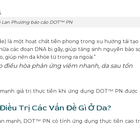
Tô Lan Phương báo cáo DOT™ PN
e) là một hoạt chất tiên phong trong xu hướng tái tạo 
chữa các đoạn DNA bị gãy, giúp tăng sinh nguyên bào sợi
o, giúp nền da khỏe từ trong ra ngoài.”
p điều hòa phản ứng viêm nhanh, da sau tổn
 mạnh giá trị thực tiễn khi ứng dụng DOT™ PN được
iều Trị Các Vấn Đề Gì Ở Da?
án mạnh, DOT™ PN có tính ứng dụng thực tiễn cao t