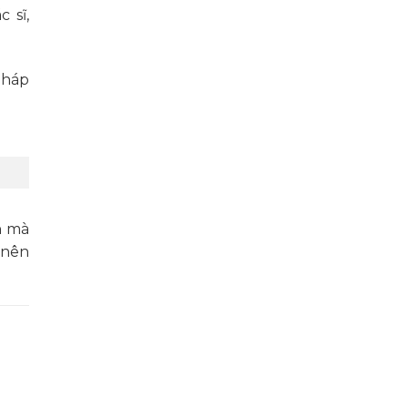
 sĩ,
pháp
n mà
 nên