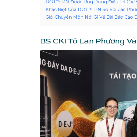
DOT™ PN Được Ứng Dụng Điều Trị Các V
Khác Biệt Của DOT™ PN So Với Các Phư
Giới Chuyên Môn Nói Gì Về Bài Báo Cá
BS CKI Tô Lan Phương V