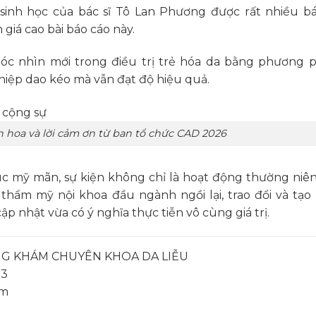
inh học của bác sĩ Tô Lan Phương được rất nhiều bác
giá cao bài báo cáo này.
óc nhìn mới trong điều trị trẻ hóa da bằng phương 
hiệp dao kéo mà vẫn đạt độ hiệu quả.
n hoa và lời cảm ơn từ ban tổ chức CAD 2026
úc mỹ mãn, sự kiện không chỉ là hoạt động thường niê
a thẩm mỹ nội khoa đầu ngành ngồi lại, trao đổi và tạo
p nhật vừa có ý nghĩa thực tiễn vô cùng giá trị.
G KHÁM CHUYÊN KHOA DA LIỄU
.3
om