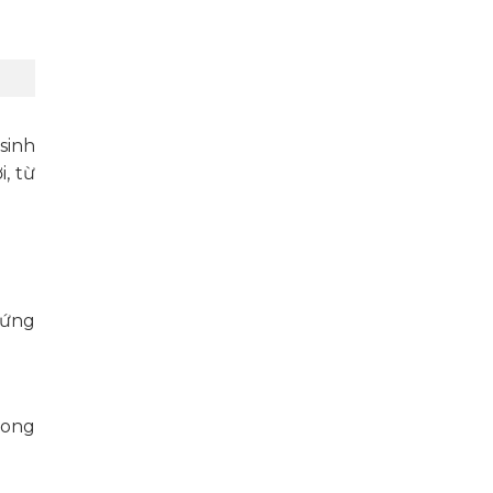
sinh
, từ
 ứng
rong