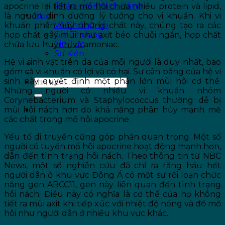
Phản Hồi Khách Hàng
apocrine lại tiết ra mồ hôi chứa nhiều protein và lipid,
là nguồn dinh dưỡng lý tưởng cho vi khuẩn. Khi vi
Blog
Về Chúng Tôi
khuẩn phân hủy những chất này, chúng tạo ra các
Giải Thưởng
hợp chất gây mùi như axit béo chuỗi ngắn, hợp chất
Tin Tức
chứa lưu huỳnh, và amoniac.
Sự Kiện
Hệ vi sinh vật trên da của mỗi người là duy nhất, bao
ƯU ĐÃI
gồm cả vi khuẩn có lợi và có hại. Sự cân bằng của hệ vi
LIÊN HỆ
sinh này quyết định một phần lớn mùi hôi cơ thể.
Những người có nhiều vi khuẩn nhóm
Corynebacterium và Staphylococcus thường dễ bị
mùi hôi nách hơn do khả năng phân hủy mạnh mẽ
các chất trong mồ hôi apocrine.
Yếu tố di truyền cũng góp phần quan trọng. Một số
người có tuyến mồ hôi apocrine hoạt động mạnh hơn,
dẫn đến tình trạng hôi nách. Theo thông tin từ NBC
News, một số nghiên cứu đã chỉ ra rằng hầu hết
người dân ở khu vực Đông Á có một sự rối loạn chức
năng gen ABCC11, gen này liên quan đến tình trạng
hôi nách. Điều này có nghĩa là cơ thể của họ không
tiết ra mùi axit khi tiếp xúc với nhiệt độ nóng và đổ mồ
hôi như người dân ở nhiều khu vực khác.