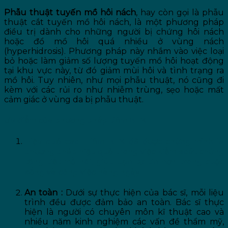
Phẫu thuật tuyến mồ hôi nách
, hay còn gọi là phẫu
thuật cắt tuyến mồ hôi nách, là một phương pháp
điều trị dành cho những người bị chứng hôi nách
hoặc đổ mồ hôi quá nhiều ở vùng nách
(hyperhidrosis). Phương pháp này nhắm vào việc loại
bỏ hoặc làm giảm số lượng tuyến mồ hôi hoạt động
tại khu vực này, từ đó giảm mùi hôi và tình trạng ra
mồ hôi. Tuy nhiên, như mọi phẫu thuật, nó cũng đi
kèm với các rủi ro như nhiễm trùng, sẹo hoặc mất
cảm giác ở vùng da bị phẫu thuật.
Ưu điểm của phương pháp tiêm BTX
Hiệu quả cao
: Tiêm BTX đã được chứng minh là
phương pháp hiệu quả trong việc kiểm soát chứng
tăng tiết mồ hôi, giúp bạn tự tin hơn trong cuộc
sống và công việc hàng ngày.
An toàn :
Dưới sự thực hiện của bác sĩ, mỗi liệu
trình đều được đảm bảo an toàn. Bác sĩ thực
hiện là người có chuyên môn kĩ thuật cao và
nhiều năm kinh nghiệm các vấn đề thẩm mỹ,