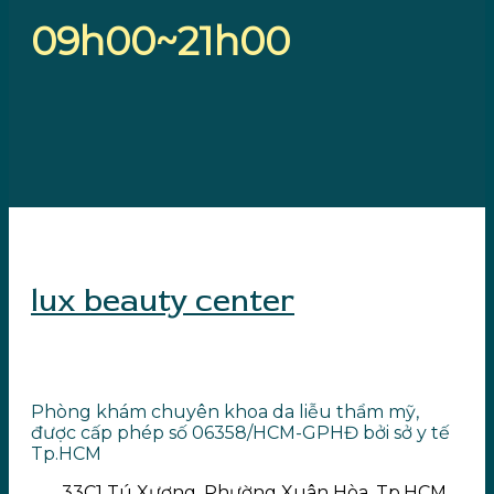
09h00~21h00
lux beauty center
Phòng khám chuyên khoa da liễu thẩm mỹ,
được cấp phép số 06358/HCM-GPHĐ bởi sở y tế
Tp.HCM
33C1 Tú Xương, Phường Xuân Hòa, Tp.HCM