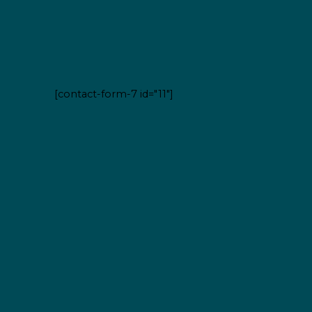
[contact-form-7 id="11"]