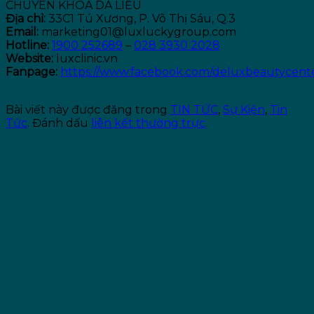
CHUYÊN KHOA DA LIỄU
Địa chỉ:
33C1 Tú Xương, P. Võ Thị Sáu, Q.3
Email:
marketing01@luxluckygroup.com
Hotline:
1900 252689
–
028 3930 2028
Website:
luxclinic.vn
Fanpage:
https://www.facebook.com/deluxbeautycent
Bài viết này được đăng trong
TIN TỨC
,
Sự Kiện
,
Tin
Tức
. Đánh dấu
liên kết thường trực
.
Ban Biên Tập Phòng khám Lux Beauty Center