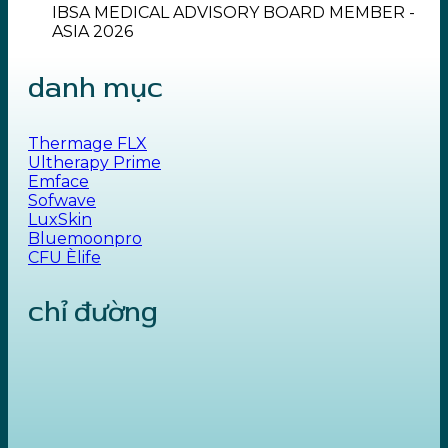
IBSA MEDICAL ADVISORY BOARD MEMBER -
ASIA 2026
danh mục
Thermage FLX
Ultherapy Prime
Emface
Sofwave
LuxSkin
Bluemoonpro
CFU Èlife
chỉ đường