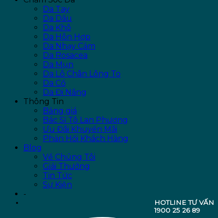
Da Tay
Da Dầu
Da Khô
Da Hỗn Hợp
Da Nhạy Cảm
Da Rosacea
Da Mụn
Da Lỗ Chân Lông To
Da Cổ
Da Đi Nắng
Thông Tin
Bảng giá
Bác Sĩ Tô Lan Phương
Ưu Đãi Khuyến Mãi
Phản Hồi Khách Hàng
Blog
Về Chúng Tôi
Giải Thưởng
Tin Tức
Sự Kiện
-
HOTLINE TƯ VẤN
1900 25 26 89