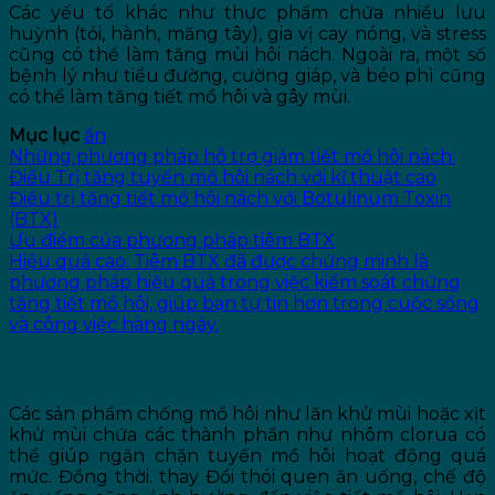
Các yếu tố khác như thực phẩm chứa nhiều lưu
huỳnh (tỏi, hành, măng tây), gia vị cay nóng, và stress
cũng có thể làm tăng mùi hôi nách. Ngoài ra, một số
bệnh lý như tiểu đường, cường giáp, và béo phì cũng
có thể làm tăng tiết mồ hôi và gây mùi.
Mục lục
ẩn
Những phương pháp hỗ trợ giảm tiết mồ hôi nách:
Điều Trị tăng tuyến mồ hôi nách với kĩ thuật cao
Điều trị tăng tiết mồ hôi nách với Botulinum Toxin
(BTX)
Ưu điểm của phương pháp tiêm BTX
Hiệu quả cao: Tiêm BTX đã được chứng minh là
phương pháp hiệu quả trong việc kiểm soát chứng
tăng tiết mồ hôi, giúp bạn tự tin hơn trong cuộc sống
và công việc hàng ngày.
Những phương pháp hỗ trợ giảm tiết mồ hôi nách:
Các sản phẩm chống mồ hôi như lăn khử mùi hoặc xịt
khử mùi chứa các thành phần như nhôm clorua có
thể giúp ngăn chặn tuyến mồ hôi hoạt động quá
mức.
Đồng thời.
thay Đổi thói quen ăn uống
, ch
ế độ