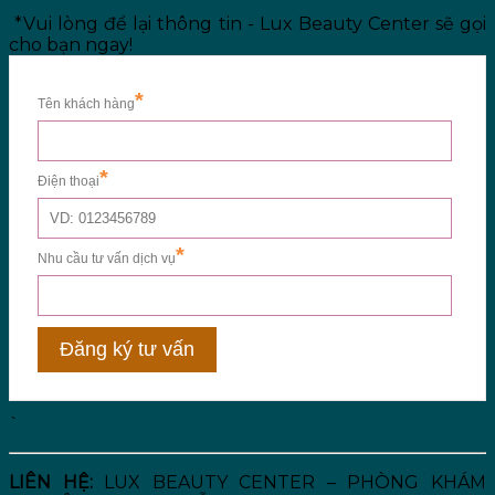
*Vui lòng để lại thông tin - Lux Beauty Center sẽ gọi
cho bạn ngay!
`
LIÊN HỆ:
LUX BEAUTY CENTER – PHÒNG KHÁM