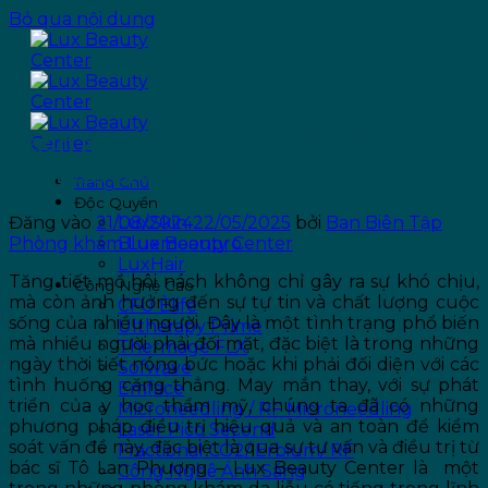
Bỏ qua nội dung
Cách Xử Lý Tăng Tiết Mồ Hôi Nách
Với Bác Sĩ Tô Lan Phương
Trang Chủ
Độc Quyền
Đăng vào
21/08/2024
22/05/2025
bởi
Ban Biên Tập
LuxSkin
Phòng khám Lux Beauty Center
Bluemoonpro
LuxHair
Tăng tiết mồ hôi nách không chỉ gây ra sự khó chịu,
Công Nghệ Cao
mà còn ảnh hưởng đến sự tự tin và chất lượng cuộc
CFU Èlife
sống của nhiều người. Đây là một tình trạng phổ biến
Ultherapy Prime
mà nhiều người phải đối mặt, đặc biệt là trong những
Thermage FLX
ngày thời tiết nóng bức hoặc khi phải đối diện với các
Sofwave
tình huống căng thẳng. May mắn thay, với sự phát
Emface
triển của y học thẩm mỹ, chúng ta đã có những
Microneedling / RF Microneedling
phương pháp điều trị hiệu quả và an toàn để kiểm
Laser Pico Second
soát vấn đề này, đặc biệt là qua sự tư vấn và điều trị từ
Fractional CO2/ Erbium/ RF
bác sĩ Tô Lan Phương – Lux Beauty Center là một
Công Nghệ Ánh Sáng