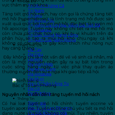
trong những phòng khám da liễu có tiếng trong lĩnh
Trị Liệu Da
vực thẩm mỹ nội khoa.
Trị Mụn Trứng Cá
Trị Nám
Tăng tiết mồ hôi nách, hay còn gọi là chứng tăng tiết
Trị Sẹo
mồ hôi (hyperhidrosis), là tình trạng mồ hôi được sản
Trị Rụng Tóc
xuất quá mức bởi tuyến mồ hôi, đặc biệt là tuyến mồ
Trị Viêm Da Cơ Địa/ Viêm Da Tiết Bã
hôi apocrine. Tuyến này không chỉ tiết ra mồ hôi mà
Trị Rosacea
còn chứa các chất hữu cơ, khi bị vi khuẩn trên da
Trị Dày Sừng Nang Lông
phân hủy sẽ tạo ra mùi hôi khó chịu.ngay cả khi
Trị Nấm Da/ Nấm Móng
không có các yếu tố gây kích thích như nóng nực
Chăm Sóc Da
hay căng thẳng.
Da Tay
Da Dầu
Đây không chỉ là một vấn đề về vệ sinh cá nhân, mà
Da Khô
còn là một nguyên nhân gây ra sự bất tiện trong
Da Hỗn Hợp
cuộc sống hàng ngày, từ việc phải thay quần áo
Da Nhạy Cảm
thường xuyên đến sự e ngại khi giao tiếp xã hội.
Da Rosacea
Da Mụn
Da Lỗ Chân Lông To
Bác sĩ Tô Lan Phương
Da Cổ
Da Đi Nắng
Nguyên nhân dẫn đến tăng tuyến mồ hôi nách
Thông Tin
Bảng giá
Có hai loại tuyến mồ hôi chính: tuyến eccrine và
Bác Sĩ Tô Lan Phương
tuyến apocrine. Tuyến eccrine chủ yếu tiết ra mồ hôi
Ưu Đãi Khuyến Mãi
dạng nước và muối, không có mùi. Tuy nhiên, tuyến