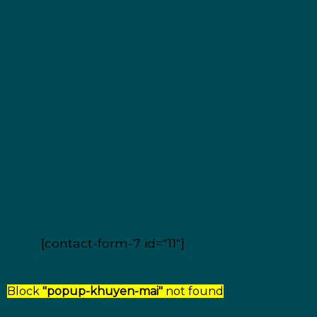
[contact-form-7 id="11"]
Block
"popup-khuyen-mai"
not found