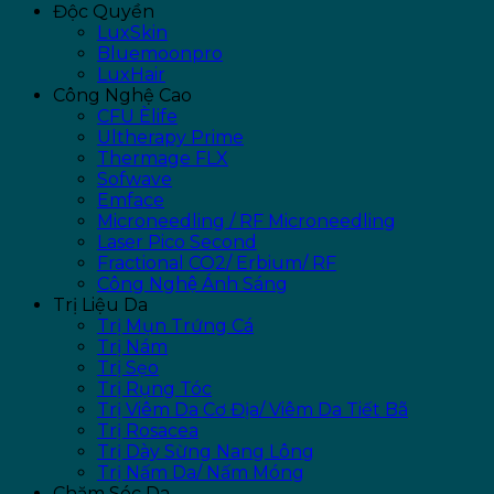
Độc Quyền
LuxSkin
Bluemoonpro
LuxHair
Công Nghệ Cao
CFU Èlife
Ultherapy Prime
Thermage FLX
Sofwave
Emface
Microneedling / RF Microneedling
Laser Pico Second
Fractional CO2/ Erbium/ RF
Công Nghệ Ánh Sáng
Trị Liệu Da
Trị Mụn Trứng Cá
Trị Nám
Trị Sẹo
Trị Rụng Tóc
Trị Viêm Da Cơ Địa/ Viêm Da Tiết Bã
Trị Rosacea
Trị Dày Sừng Nang Lông
Trị Nấm Da/ Nấm Móng
Chăm Sóc Da