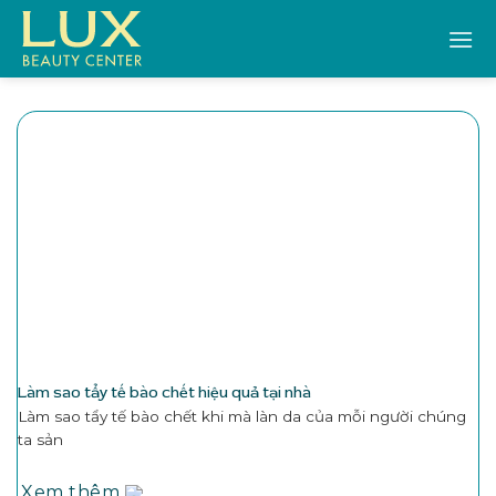
Bỏ
qua
nội
dung
Làm sao tẩy tế bào chết hiệu quả tại nhà
Làm sao tẩy tế bào chết khi mà làn da của mỗi người chúng
ta sản
Xem thêm