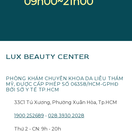
09h00~21h00
LUX BEAUTY CENTER
PHÒNG KHÁM CHUYÊN KHOA DA LIỄU THẨM
MỸ, ĐƯỢC CẤP PHÉP SỐ 06358/HCM-GPHĐ
BỞI SỞ Y TẾ TP.HCM
33C1 Tú Xương, Phường Xuân Hòa, Tp.HCM
1900 252689
-
028 3930 2028
Thứ 2 - CN: 9h - 20h