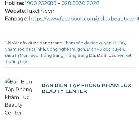
Hotline:
1900 252689
–
028 3930 2028
Website:
luxclinic.vn
Fanpage:
https://www.facebook.com/deluxbeautycen
Bài viết này được đăng trong
Chăm sóc da độc quyền
,
BLOG
,
Chăm sóc da tại nhà
,
Công nghệ thu gọn
,
Dịch vụ độc quyền
,
Điều trị Mụn, Sẹo, Trắng Sáng
,
Trắng Sáng Da
. Đánh dấu
liên kết
thường trực
.
BAN BIÊN TẬP PHÒNG KHÁM LUX
BEAUTY CENTER