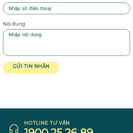
Nội dung
GỬI TIN NHẮN
HOTLINE TƯ VẤN
1900 25 26 89