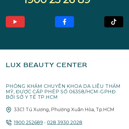
LUX BEAUTY CENTER
PHÒNG KHÁM CHUYÊN KHOA DA LIỄU THẨM
MỸ, ĐƯỢC CẤP PHÉP SỐ 06358/HCM-GPHĐ
BỞI SỞ Y TẾ TP.HCM
33C1 Tú Xương, Phường Xuân Hòa, Tp.HCM
1900 252689
-
028 3930 2028