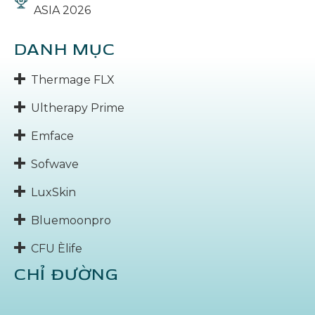
ASIA 2026
DANH MỤC
Thermage FLX
Ultherapy Prime
Emface
Sofwave
LuxSkin
Bluemoonpro
CFU Èlife
CHỈ ĐƯỜNG