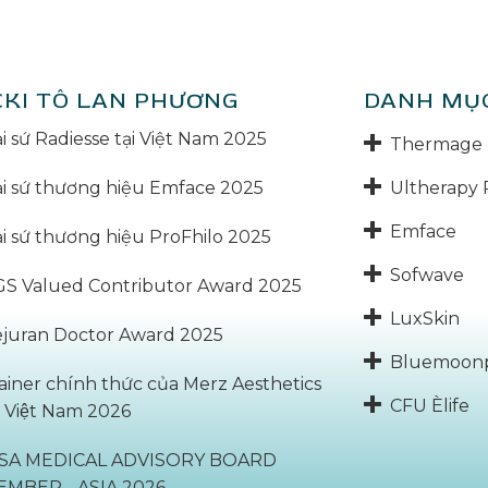
CKI TÔ LAN PHƯƠNG
DANH MỤ
i sứ Radiesse tại Việt Nam 2025
Thermage 
Ultherapy 
i sứ thương hiệu Emface 2025
Emface
i sứ thương hiệu ProFhilo 2025
Sofwave
S Valued Contributor Award 2025
LuxSkin
juran Doctor Award 2025
Bluemoon
ainer chính thức của Merz Aesthetics
CFU Èlife
̣i Việt Nam 2026
BSA MEDICAL ADVISORY BOARD
EMBER - ASIA 2026