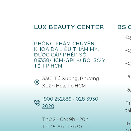
LUX BEAUTY CENTER
BS.
Đạ
PHÒNG KHÁM CHUYÊN
KHOA DA LIỄU THẨM MỸ,
Đạ
ĐƯỢC CẤP PHÉP SỐ
06358/HCM-GPHĐ BỞI SỞ Y
Đạ
TẾ TP.HCM
PG
33C1 Tú Xương, Phường
Xuân Hòa, Tp.HCM
Re
1900 252689
-
028 3930
Tr
2028
ta
Thứ 2 - CN: 9h - 20h
I
Thứ 5: 9h - 17h30
M