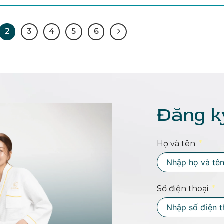
2
3
4
5
6
Đăng k
Họ và tên
Số điện thoại