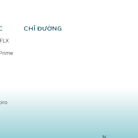
C
CHỈ ĐƯỜNG
FLX
Prime
pro
N