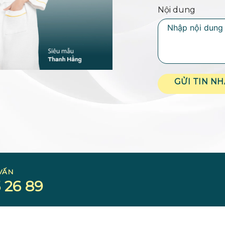
Nội dung
GỬI TIN N
VẤN
 26 89