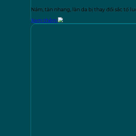
Nám, tàn nhang, làn da bị thay đổi sắc tố luô
Xem thêm