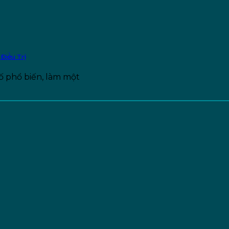
Điều Trị
tố phổ biến, làm một