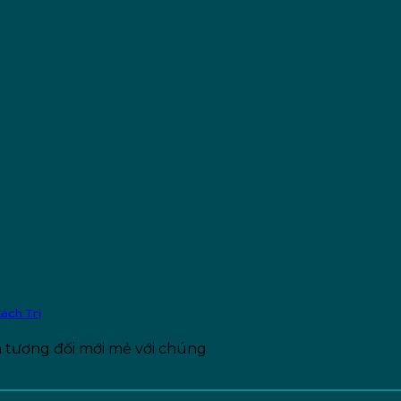
ách Trị
 tương đối mới mẻ với chúng