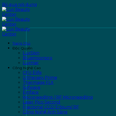
Bỏ qua nội dung
Trang Chủ
Độc Quyền
LuxSkin
Bluemoonpro
LuxHair
Công Nghệ Cao
CFU Èlife
Ultherapy Prime
Thermage FLX
Sofwave
Emface
Microneedling / RF Microneedling
Laser Pico Second
Fractional CO2/ Erbium/ RF
Công Nghệ Ánh Sáng