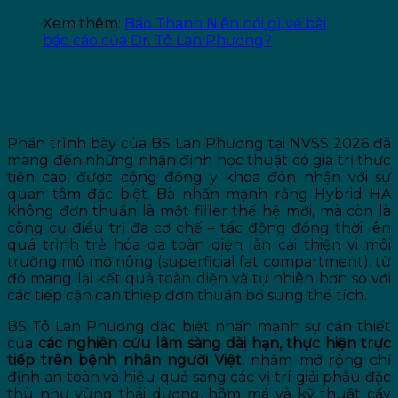
Xem thêm:
Báo Thanh Niên nói gì về bài
báo cáo của Dr. Tô Lan Phương?
Những điểm nhấn lâm sàng từ báo
cáo của BS Lan Phương
Phần trình bày của BS Lan Phương tại NVSS 2026 đã
mang đến những nhận định học thuật có giá trị thực
tiễn cao, được cộng đồng y khoa đón nhận với sự
quan tâm đặc biệt. Bà nhấn mạnh rằng Hybrid HA
không đơn thuần là một filler thế hệ mới, mà còn là
công cụ điều trị đa cơ chế – tác động đồng thời lên
quá trình trẻ hóa da toàn diện lẫn cải thiện vi môi
trường mô mỡ nông (superficial fat compartment), từ
đó mang lại kết quả toàn diện và tự nhiên hơn so với
các tiếp cận can thiệp đơn thuần bổ sung thể tích.
BS Tô Lan Phương đặc biệt nhấn mạnh sự cần thiết
của
các nghiên cứu lâm sàng dài hạn, thực hiện trực
tiếp trên bệnh nhân người Việt
, nhằm mở rộng chỉ
định an toàn và hiệu quả sang các vị trí giải phẫu đặc
thù như vùng thái dương, hõm má và kỹ thuật cấy