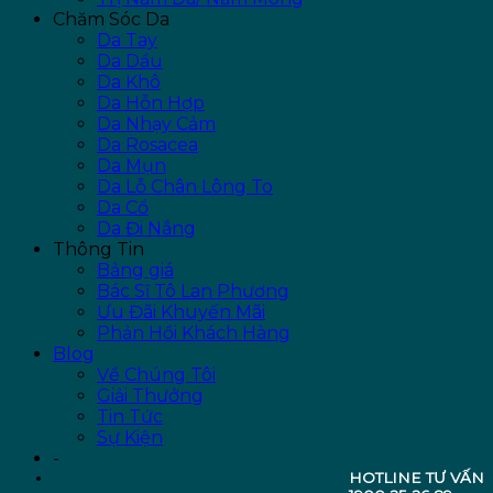
Chăm Sóc Da
Da Tay
Da Dầu
Da Khô
Da Hỗn Hợp
Da Nhạy Cảm
Da Rosacea
Da Mụn
Da Lỗ Chân Lông To
Da Cổ
Da Đi Nắng
Thông Tin
Bảng giá
Bác Sĩ Tô Lan Phương
Ưu Đãi Khuyến Mãi
Phản Hồi Khách Hàng
Blog
Về Chúng Tôi
Giải Thưởng
Tin Tức
Sự Kiện
-
HOTLINE TƯ VẤN