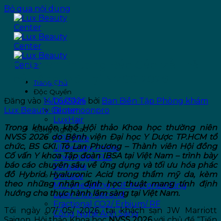
Bỏ qua nội dung
Dr.Tô Lan Phương Báo Cáo Về Trẻ
Hoá Tầng Mỡ Tại NVSS 2026
Trang Chủ
Độc Quyền
Đăng vào
14/05/2026
bởi
Ban Biên Tập Phòng khám
LuxSkin
Lux Beauty Center
Bluemoonpro
LuxHair
Trong khuôn khổ Hội thảo Khoa học thường niên
Công Nghệ Cao
NVSS 2026 do Bệnh viện Đại học Y Dược TP.HCM tổ
CFU Èlife
chức, BS CKI. Tô Lan Phương – Thành viên Hội đồng
Ultherapy Prime
Cố vấn Y khoa Tập đoàn IBSA tại Việt Nam – trình bày
Thermage FLX
báo cáo chuyên sâu về ứng dụng và tối ưu hóa phác
Sofwave
đồ Hybrid Hyaluronic Acid trong thẩm mỹ da, kèm
Emface
theo những nhận định học thuật mang tính định
Microneedling / RF Microneedling
hướng cho thực hành lâm sàng tại Việt Nam.
Laser Pico Second
Fractional CO2/ Erbium/ RF
Tối ngày 07/ 05/ 2026, tại khách sạn JW Marriott
Công Nghệ Ánh Sáng
Saigon, Hội thảo Khoa học
NVSS 2026
với chủ đề “Tiến