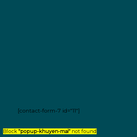
[contact-form-7 id="11"]
Block
"popup-khuyen-mai"
not found