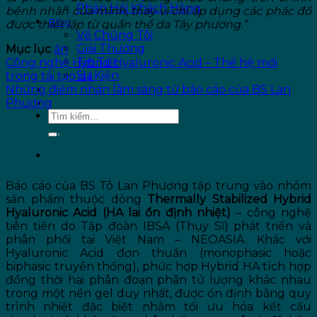
Phản Hồi Khách Hàng
bệnh nhân của mình, thay vì chỉ áp dụng các phác đồ
Blog
được thiết lập từ quần thể da Tây phương.”
Về Chúng Tôi
Giải Thưởng
Mục lục
ẩn
Tin Tức
Công nghệ Hybrid Hyaluronic Acid – Thế hệ mới
Sự Kiện
trong tái tạo da
ƯU ĐÃI
Những điểm nhấn lâm sàng từ báo cáo của BS Lan
LIÊN HỆ
Phương
Công nghệ Hybrid Hyaluronic Acid –
Thế hệ mới trong tái tạo da
Báo cáo của BS Tô Lan Phương tập trung vào nhóm
sản phẩm thuộc dòng
Thermally Stabilized Hybrid
Hyaluronic Acid (HA lai ổn định nhiệt)
– công nghệ
tiên tiến do Tập đoàn IBSA (Thụy Sĩ) phát triển và
phân phối tại Việt Nam – NEOASIA. Khác với
Hyaluronic Acid đơn thuần (monophasic hoặc
biphasic truyền thống), phức hợp Hybrid HA tích hợp
đồng thời hai phân đoạn phân tử lượng khác nhau
trong một nền gel duy nhất, được ổn định bằng quy
trình nhiệt đặc biệt nhằm tối ưu hóa kết cấu