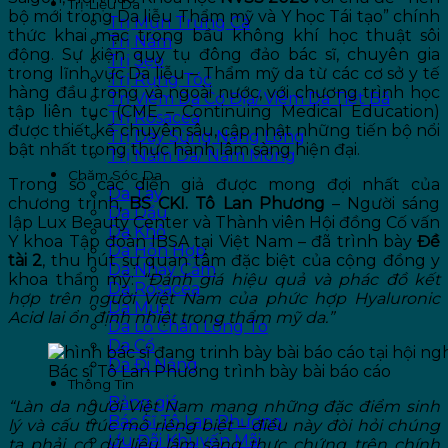
Trị Liệu Da
bộ mới trong Da liễu Thẩm mỹ và Y học Tái tạo” chính
Trị Mụn Trứng Cá
thức khai mạc trong bầu không khí học thuật sôi
Trị Nám
động. Sự kiện quy tụ đông đảo bác sĩ, chuyên gia
Trị Sẹo
trong lĩnh vực Da liễu – Thẩm mỹ da từ các cơ sở y tế
Trị Rụng Tóc
hàng đầu trong và ngoài nước, với chương trình học
Trị Viêm Da Cơ Địa/ Viêm Da Tiết Bã
tập liên tục (CME – Continuing Medical Education)
Trị Rosacea
được thiết kế chuyên sâu, cập nhật những tiến bộ nổi
Trị Dày Sừng Nang Lông
bật nhất trong thực hành lâm sàng hiện đại.
Trị Nấm Da/ Nấm Móng
Chăm Sóc Da
Trong số các diễn giả được mong đợi nhất của
Da Tay
chương trình,
BS CKI. Tô Lan Phương
– Người sáng
Da Dầu
lập Lux Beauty Center và Thành viên Hội đồng Cố vấn
Da Khô
Y khoa Tập đoàn IBSA tại Việt Nam – đã trình bày
Đề
Da Hỗn Hợp
tài 2
, thu hút sự quan tâm đặc biệt của cộng đồng y
Da Nhạy Cảm
khoa thẩm mỹ:
“Đánh giá hiệu quả và phác đồ kết
Da Rosacea
hợp trên người Việt Nam của phức hợp Hyaluronic
Da Mụn
Acid lai ổn định nhiệt trong thẩm mỹ da.”
Da Lỗ Chân Lông To
Da Cổ
Da Đi Nắng
Bác sĩ Tô Lan Phương trình bày bài báo cáo
Thông Tin
Bảng giá
“Làn da người Việt Nam mang những đặc điểm sinh
Bác Sĩ Tô Lan Phương
lý và cấu trúc mô riêng biệt – điều này đòi hỏi chúng
Ưu Đãi Khuyến Mãi
ta phải có dữ liệu lâm sàng thực chứng trên chính