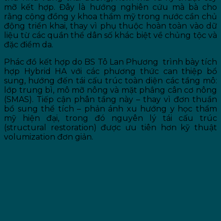
mỡ kết hợp. Đây là hướng nghiên cứu mà bà cho
rằng cộng đồng y khoa thẩm mỹ trong nước cần chủ
động triển khai, thay vì phụ thuộc hoàn toàn vào dữ
liệu từ các quần thể dân số khác biệt về chủng tộc và
đặc điểm da.
Phác đồ kết hợp do
BS Tô Lan Phương
trình bày tích
hợp Hybrid HA với các phương thức can thiệp bổ
sung, hướng đến tái cấu trúc toàn diện các tầng mô:
lớp trung bì, mô mỡ nông và mặt phẳng cân cơ nông
(SMAS). Tiếp cận phân tầng này – thay vì đơn thuần
bổ sung thể tích – phản ánh xu hướng y học thẩm
mỹ hiện đại, trong đó nguyên lý tái cấu trúc
(structural restoration) được ưu tiên hơn kỹ thuật
volumization đơn giản.