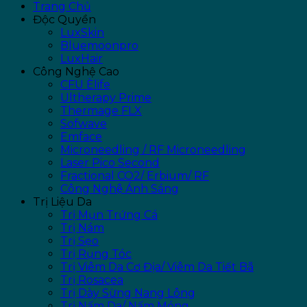
Trang Chủ
Độc Quyền
LuxSkin
Bluemoonpro
LuxHair
Công Nghệ Cao
CFU Èlife
Ultherapy Prime
Thermage FLX
Sofwave
Emface
Microneedling / RF Microneedling
Laser Pico Second
Fractional CO2/ Erbium/ RF
Công Nghệ Ánh Sáng
Trị Liệu Da
Trị Mụn Trứng Cá
Trị Nám
Trị Sẹo
Trị Rụng Tóc
Trị Viêm Da Cơ Địa/ Viêm Da Tiết Bã
Trị Rosacea
Trị Dày Sừng Nang Lông
Trị Nấm Da/ Nấm Móng