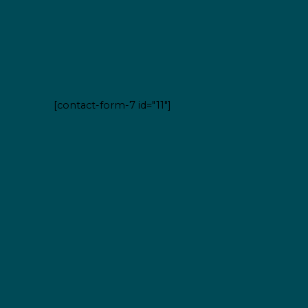
[contact-form-7 id="11"]