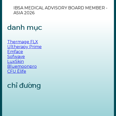
IBSA MEDICAL ADVISORY BOARD MEMBER -
ASIA 2026
danh mục
Thermage FLX
Ultherapy Prime
Emface
Sofwave
LuxSkin
Bluemoonpro
CFU Èlife
chỉ đường