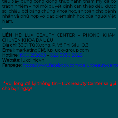
tiêu xây dựng cộng đồng thực hành thẩm mỹ da có
trách nhiệm – nơi mỗi quyết định can thiệp đều được
soi chiếu bởi bằng chứng khoa học, an toàn cho bệnh
nhân và phù hợp với đặc điểm sinh học của người Việt
Nam.
LIÊN HỆ:
LUX BEAUTY CENTER – PHÒNG KHÁM
CHUYÊN KHOA DA LIỄU
Địa chỉ:
33C1 Tú Xương, P. Võ Thị Sáu, Q.3
Email:
marketing01@luxluckygroup.com
Hotline:
1900 252689
–
028 3930 2028
Website:
luxclinic.vn
Fanpage:
https://www.facebook.com/deluxbeautycent
*Vui lòng để lại thông tin – Lux Beauty Center sẽ gọi
cho bạn ngay!