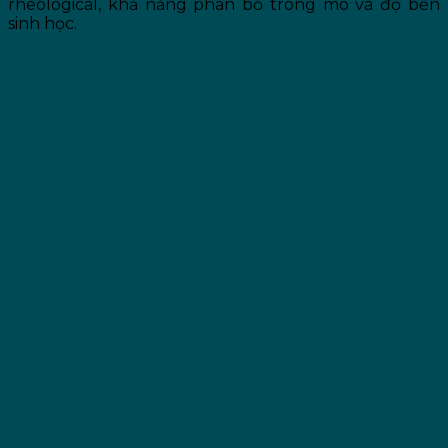
rheological, khả năng phân bố trong mô và độ bền
sinh học.