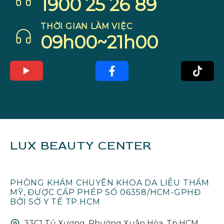
1900 25 26 89
THỜI GIAN LÀM VIỆC
09h00~21h00
LUX BEAUTY CENTER
PHÒNG KHÁM CHUYÊN KHOA DA LIỄU THẨM
MỸ, ĐƯỢC CẤP PHÉP SỐ 06358/HCM-GPHĐ
BỞI SỞ Y TẾ TP.HCM
33C1 Tú Xương, Phường Xuân Hòa, Tp.HCM