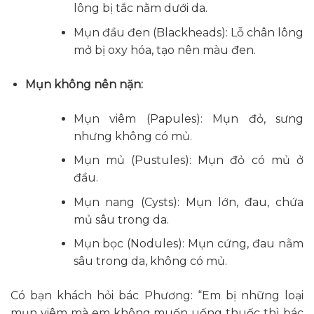
lông bị tắc nằm dưới da.
Mụn đầu đen (Blackheads): Lỗ chân lông
mở bị oxy hóa, tạo nên màu đen.
Mụn không nên nặn:
Mụn viêm (Papules): Mụn đỏ, sưng
nhưng không có mủ.
Mụn mủ (Pustules): Mụn đỏ có mủ ở
đầu.
Mụn nang (Cysts): Mụn lớn, đau, chứa
mủ sâu trong da.
Mụn bọc (Nodules): Mụn cứng, đau nằm
sâu trong da, không có mủ.
Có bạn khách hỏi bác Phương: “Em bị những loại
mụn viêm mà em không muốn uống thuốc thì bác