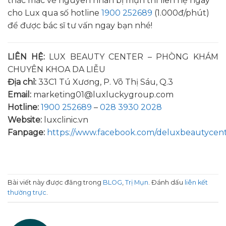
thắc mắc về nguyên nhân bị mụn thì liên hệ ngay
cho Lux qua số hotline
1900 252689
(1.000đ/phút)
để được bác sĩ tư vấn ngay bạn nhé!
LIÊN HỆ:
LUX BEAUTY CENTER – PHÒNG KHÁM
CHUYÊN KHOA DA LIỄU
Địa chỉ:
33C1 Tú Xương, P. Võ Thị Sáu, Q.3
Email:
marketing01@luxluckygroup.com
Hotline:
1900 252689
–
028 3930 2028
Website:
luxclinic.vn
Fanpage:
https://www.facebook.com/deluxbeautycen
Bài viết này được đăng trong
BLOG
,
Trị Mụn
. Đánh dấu
liên kết
thường trực
.