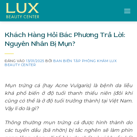
Bỏ
qua
nội
dung
Khách Hàng Hỏi Bác Phương Trả Lời:
Nguyên Nhân Bị Mụn?
ĐĂNG VÀO
13/01/2025
BỞI
BAN BIÊN TẬP PHÒNG KHÁM LUX
BEAUTY CENTER
Mụn trứng cá (hay Acne Vulgaris) là bệnh da liễu
khá phổ biến ở độ tuổi thanh thiếu niên (đôi khi
cũng có thể là ở độ tuổi trưởng thành) tại Việt Nam.
Vậy lí do là gì?
Thông thường mụn trứng cá được hình thành do
các tuyến dầu (bã nhờn) bị tắc nghẽn sẽ làm phìn