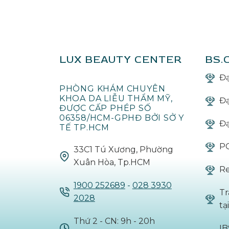
LUX BEAUTY CENTER
BS.
Đạ
PHÒNG KHÁM CHUYÊN
KHOA DA LIỄU THẨM MỸ,
Đạ
ĐƯỢC CẤP PHÉP SỐ
06358/HCM-GPHĐ BỞI SỞ Y
Đạ
TẾ TP.HCM
PG
33C1 Tú Xương, Phường
Xuân Hòa, Tp.HCM
Re
1900 252689
-
028 3930
Tr
2028
ta
Thứ 2 - CN: 9h - 20h
I