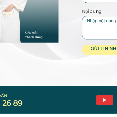
Nội dung
GỬI TIN N
VẤN
 26 89