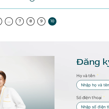
…
7
8
9
10
Đăng k
Họ và tên
Số điện thoại