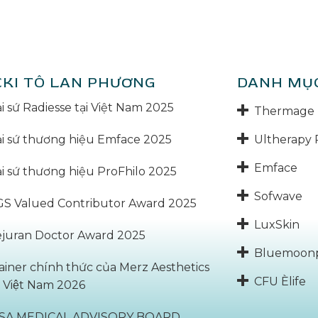
CKI TÔ LAN PHƯƠNG
DANH MỤ
i sứ Radiesse tại Việt Nam 2025
Thermage 
Ultherapy 
i sứ thương hiệu Emface 2025
Emface
i sứ thương hiệu ProFhilo 2025
Sofwave
S Valued Contributor Award 2025
LuxSkin
juran Doctor Award 2025
Bluemoon
ainer chính thức của Merz Aesthetics
CFU Èlife
̣i Việt Nam 2026
BSA MEDICAL ADVISORY BOARD