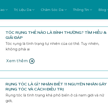
Cao
Trị Liệu Da
Chăm Sóc Da
Thông Tin
Blog
TÓC RỤNG THẾ NÀO LÀ BÌNH THƯỜNG? TÌM HIỂU &
GIẢI ĐÁP
Tóc rụng là tình trạng tự nhiên của cơ thể. Tuy nhiên,
không phải ai
Xem thêm
RỤNG TÓC LÀ GÌ? NHẬN BIẾT 11 NGUYÊN NHÂN GÂY
RỤNG TÓC VÀ CÁCH ĐIỀU TRỊ
Rụng tóc là tình trạng khá phổ biến ở cả nam giới và nữ
giới,