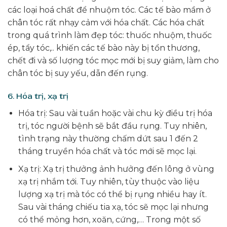
các loại hoá chất để nhuộm tóc. Các tế bào mầm ở
chân tóc rất nhạy cảm với hóa chất. Các hóa chất
trong quá trình làm đẹp tóc: thuốc nhuộm, thuốc
ép, tẩy tóc,.. khiến các tế bào này bị tổn thương,
chết đi và số lượng tóc mọc mới bị suy giảm, làm cho
chân tóc bị suy yếu, dẫn đến rụng.
6. Hóa trị, xạ trị
Hóa trị: Sau vài tuần hoặc vài chu kỳ điều trị hóa
trị, tóc người bệnh sẽ bắt đầu rụng. Tuy nhiên,
tình trạng này thường chấm dứt sau 1 đến 2
tháng truyền hóa chất và tóc mới sẽ mọc lại.
Xạ trị: Xạ trị thưởng ảnh hưởng đến lông ở vùng
xạ trị nhắm tới. Tuy nhiên, tùy thuộc vào liệu
lượng xạ trị mà tóc có thể bị rụng nhiều hay ít.
Sau vài tháng chiếu tia xạ, tóc sẽ mọc lại nhưng
có thể mỏng hơn, xoăn, cứng,… Trong một số