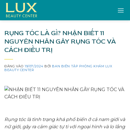
Bỏ
qua
nội
dung
RỤNG TÓC LÀ GÌ? NHẬN BIẾT 11
NGUYÊN NHÂN GÂY RỤNG TÓC VÀ
CÁCH ĐIỀU TRỊ
ĐĂNG VÀO
19/07/2024
BỞI
BAN BIÊN TẬP PHÒNG KHÁM LUX
BEAUTY CENTER
Rụng tóc là tình trạng khá phổ biến ở cả nam giới và
nữ giới, gây ra cảm giác tự ti với ngoại hình và lo lắng