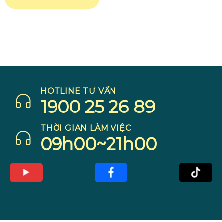
HOTLINE TƯ VẤN
1900 25 26 89
THỜI GIAN LÀM VIỆC
09h00~21h00