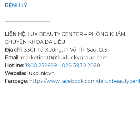
BỆNH LÝ
__________________
LIÊN HỆ:
LUX BEAUTY CENTER – PHÒNG KHÁM
CHUYÊN KHOA DA LIỄU
Địa chỉ:
33C1 Tú Xương, P. Võ Thị Sáu, Q.3
Email:
marketing01@luxluckygroup.com
Hotline:
1900 252689
–
028 3930 2028
Website:
luxclinic.vn
Fanpage:
https://www.facebook.com/deluxbeautycen