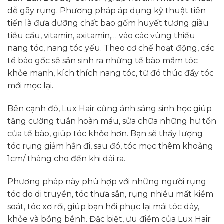
dễ gãy rụng. Phương pháp áp dụng kỹ thuật tiên
tiến là đưa dưỡng chất bao gốm huyết tương giàu
tiểu cầu, vitamin, axitamin,… vào các vùng thiếu
nang tóc, nang tóc yếu. Theo cơ chế hoạt động, các
tế bào gốc sẽ sản sinh ra những tế bào mầm tóc
khỏe mạnh, kích thích nang tóc, từ đó thúc đẩy tóc
mới mọc lại.
Bên cạnh đó, Lux Hair cũng ánh sáng sinh học giúp
tăng cường tuần hoàn máu, sửa chữa những hư tổn
của tế bào, giúp tóc khỏe hơn. Bạn sẽ thấy lượng
tóc rụng giảm hẳn đi, sau đó, tóc mọc thêm khoảng
1cm/ tháng cho đến khi dài ra.
Phương pháp này phù hợp với những người rụng
tóc do di truyền, tóc thưa sẵn, rụng nhiều mất kiểm
soát, tóc xơ rối, giúp bạn hồi phục lại mái tóc dày,
khỏe và bồng bềnh. Đặc biệt, ưu điểm của Lux Hair