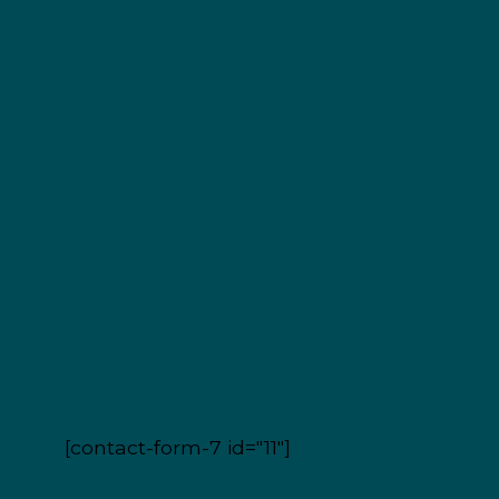
[contact-form-7 id="11"]