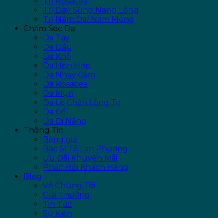
Trị Rosacea
Trị Dày Sừng Nang Lông
Trị Nấm Da/ Nấm Móng
Chăm Sóc Da
Da Tay
Da Dầu
Da Khô
Da Hỗn Hợp
Da Nhạy Cảm
Da Rosacea
Da Mụn
Da Lỗ Chân Lông To
Da Cổ
Da Đi Nắng
Thông Tin
Bảng giá
Bác Sĩ Tô Lan Phương
Ưu Đãi Khuyến Mãi
Phản Hồi Khách Hàng
Blog
Về Chúng Tôi
Giải Thưởng
Tin Tức
Sự Kiện