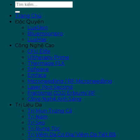
Trang Chủ
Độc Quyền
LuxSkin
Bluemoonpro
LuxHair
Công Nghệ Cao
CFU Èlife
Ultherapy Prime
Thermage FLX
Sofwave
Emface
Microneedling / RF Microneedling
Laser Pico Second
Fractional CO2/ Erbium/ RF
Công Nghệ Ánh Sáng
Trị Liệu Da
Trị Mụn Trứng Cá
Trị Nám
Trị Sẹo
Trị Rụng Tóc
Trị Viêm Da Cơ Địa/ Viêm Da Tiết Bã