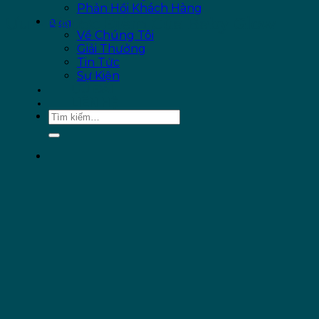
Phản Hồi Khách Hàng
Ưu – Nhược Điểm Của Baby Glow
Blog
Về Chúng Tôi
Giải Thưởng
Tin Tức
Sự Kiện
ƯU ĐÃI
LIÊN HỆ