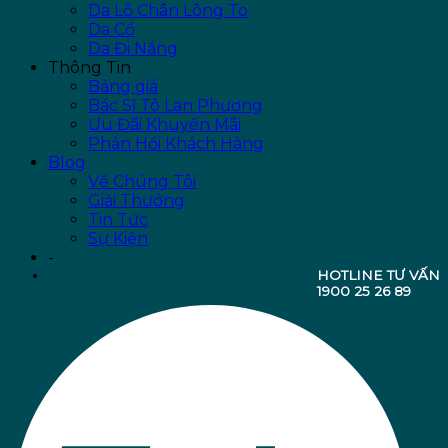
Da Lỗ Chân Lông To
Da Cổ
Da Đi Nắng
Thông Tin
Bảng giá
Bác Sĩ Tô Lan Phương
Ưu Đãi Khuyến Mãi
Phản Hồi Khách Hàng
Blog
Về Chúng Tôi
Giải Thưởng
Tin Tức
Sự Kiện
-
HOTLINE TƯ VẤN
1900 25 26 89