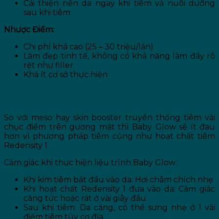
Cải thiện nền da ngay khi tiêm và nuôi dưỡng
sau khi tiêm
Nhược Điểm:
Chi phí khá cao (25 – 30 triệu/lần)
Làm đẹp tinh tế, không có khả năng làm đầy rõ
rệt như filler
Khá ít cơ sở thực hiện
Tiêm Baby Glow Có Đau Không?
So với meso hay skin booster truyền thống tiêm vài
chục điểm trên gương mặt thì Baby Glow sẽ ít đau
hơn vì phương pháp tiêm cũng như hoạt chất tiêm
Redensity 1.
Cảm giác khi thực hiện liệu trình Baby Glow:
Khi kim tiêm bắt đầu vào da: Hơi châm chích nhẹ
Khi hoạt chất Redensity 1 đưa vào da: Cảm giác
căng tức hoặc rát ở vài giây đầu
Sau khi tiêm: Da căng, có thể sưng nhẹ ở 1 vài
điểm tiêm tùy cơ địa