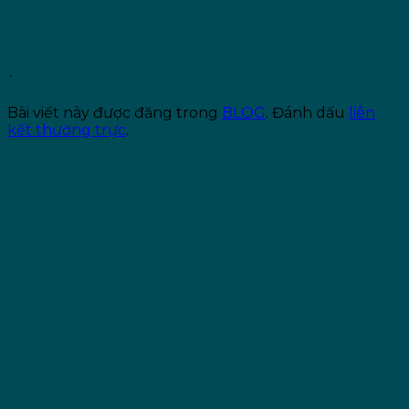
`
Bài viết này được đăng trong
BLOG
. Đánh dấu
liên
kết thường trực
.
Ban Biên Tập Phòng khám Lux Beauty Center