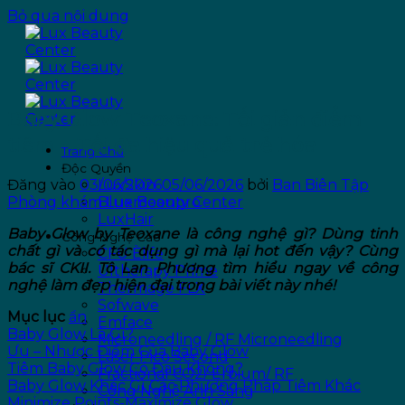
Bỏ qua nội dung
Baby Glow Teoxane: Tối giản điểm
tiêm – Tối đa hiệu quả trẻ hóa
Trang Chủ
Độc Quyền
Đăng vào
03/06/2026
05/06/2026
bởi
Ban Biên Tập
LuxSkin
Phòng khám Lux Beauty Center
Bluemoonpro
LuxHair
Baby Glow by Teoxane là công nghệ gì? Dùng tinh
Công Nghệ Cao
chất gì và có tác dụng gì mà lại hot đến vậy? Cùng
CFU Èlife
bác sĩ CKII. Tô Lan Phương tìm hiểu ngay về công
Ultherapy Prime
nghệ làm đẹp hiện đại trong bài viết này nhé!
Thermage FLX
Sofwave
Mục lục
ẩn
Emface
Baby Glow Là Gì?
Microneedling / RF Microneedling
Ưu – Nhược Điểm Của Baby Glow
Laser Pico Second
Tiêm Baby Glow Có Đau Không?
Fractional CO2/ Erbium/ RF
Baby Glow Khác Gì Các Phương Pháp Tiêm Khác
Công Nghệ Ánh Sáng
Minimize Points-Maximize Glow