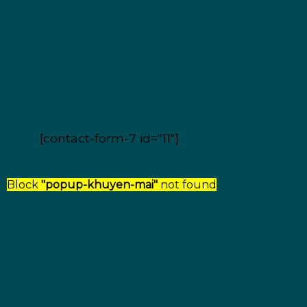
[contact-form-7 id="11"]
Block
"popup-khuyen-mai"
not found