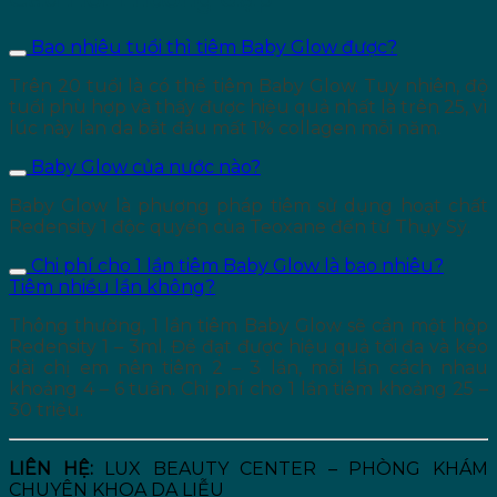
Bao nhiêu tuổi thì tiêm Baby Glow được?
Trên 20 tuổi là có thể tiêm Baby Glow. Tuy nhiên, độ
tuổi phù hợp và thấy được hiệu quả nhất là trên 25, vì
lúc này làn da bắt đầu mất 1% collagen mỗi năm.
Baby Glow của nước nào?
Baby Glow là phương pháp tiêm sử dụng hoạt chất
Redensity 1 độc quyền của Teoxane đến từ Thụy Sỹ.
Chi phí cho 1 lần tiêm Baby Glow là bao nhiêu?
Tiêm nhiều lần không?
Thông thường, 1 lần tiêm Baby Glow sẽ cần một hộp
Redensity 1 – 3ml. Để đạt được hiệu quả tối đa và kéo
dài chị em nên tiêm 2 – 3 lần, mỗi lần cách nhau
khoảng 4 – 6 tuần. Chi phí cho 1 lần tiêm khoảng 25 –
30 triệu.
LIÊN HỆ:
LUX BEAUTY CENTER – PHÒNG KHÁM
CHUYÊN KHOA DA LIỄU