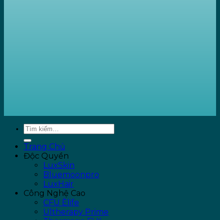
Trang Chủ
Độc Quyền
LuxSkin
Bluemoonpro
LuxHair
Công Nghệ Cao
CFU Èlife
Ultherapy Prime