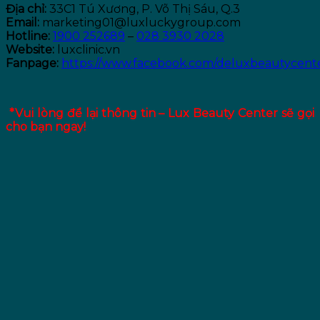
Địa chỉ:
33C1 Tú Xương, P. Võ Thị Sáu, Q.3
Email:
marketing01@luxluckygroup.com
Hotline:
1900 252689
–
028 3930 2028
Website:
luxclinic.vn
Fanpage:
https://www.facebook.com/deluxbeautycent
*Vui lòng để lại thông tin – Lux Beauty Center sẽ gọi
cho bạn ngay!