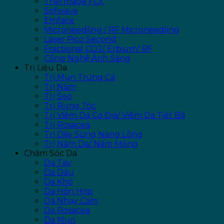
Thermage FLX
Sofwave
Emface
Microneedling / RF Microneedling
Laser Pico Second
Fractional CO2/ Erbium/ RF
Công Nghệ Ánh Sáng
Trị Liệu Da
Trị Mụn Trứng Cá
Trị Nám
Trị Sẹo
Trị Rụng Tóc
Trị Viêm Da Cơ Địa/ Viêm Da Tiết Bã
Trị Rosacea
Trị Dày Sừng Nang Lông
Trị Nấm Da/ Nấm Móng
Chăm Sóc Da
Da Tay
Da Dầu
Da Khô
Da Hỗn Hợp
Da Nhạy Cảm
Da Rosacea
Da Mụn