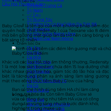
Trị Liệu Da
Câu Hỏi Thường Gặp
Trị Mụn Trứng Cá
Trị Nám
Baby Glow Là Gì?
Trị Sẹo
Trị Rụng Tóc
Trị Viêm Da Cơ Địa/ Viêm Da Tiết Bã
Baby Glow là tên gọi của một phương pháp tiêm độc
Trị Rosacea
quyền hoạt chất Redensity 1 của Teoxane vào 8 điểm
Trị Dày Sừng Nang Lông
mỗi bên gương mặt giúp làn da trở nên căng bóng và
Trị Nấm Da/ Nấm Móng
bắt sáng tự nhiên.
Chăm Sóc Da
Da Tay
Da Dầu
Baby Glow 8 điểm
Da Khô
Khác với các loại HA cấp ẩm thông thường, Redensity
Da Hỗn Hợp
1 là một loại skin booster chứa đến 15 loại dưỡng chất
Da Nhạy Cảm
khác nhau giúp trẻ hóa, giảm tốc độ lão hóa và đặc
Da Rosacea
biệt là tác dụng phản xạ ánh sáng làm sáng gương
Da Mụn
mặt theo công thức tiêm Baby Glow của hãng
Da Lỗ Chân Lông To
Da Cổ
Bạn có thể hình dùng tiêm HA chỉ làm căng
Da Đi Nắng
bóng, trẻ hóa da. Còn tiêm Baby Glow sẽ
Thông Tin
vừa có công dụng như tiêm HA vừa có công
Bảng giá
dụng tạo vùng sáng như là bước đánh khối,
Bác Sĩ Tô Lan Phương
highlight trong make up.
Ưu Đãi Khuyến Mãi