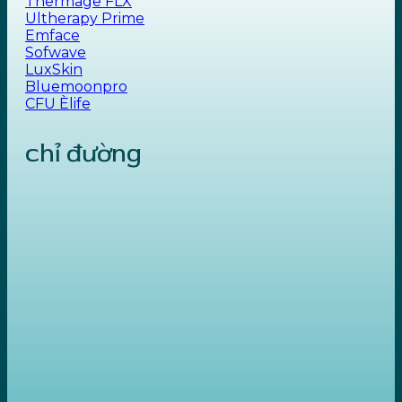
Thermage FLX
Ultherapy Prime
Emface
Sofwave
LuxSkin
Bluemoonpro
CFU Èlife
chỉ đường