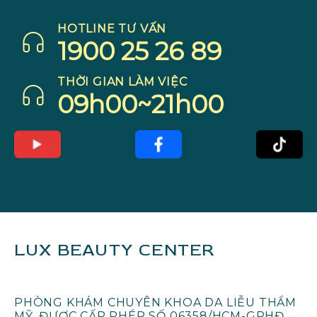
HOTLINE TƯ VẤN
1900 25 26 89
THỜI GIAN LÀM VIỆC
09h00~21h00
LUX BEAUTY CENTER
PHÒNG KHÁM CHUYÊN KHOA DA LIỄU THẨM
MỸ, ĐƯỢC CẤP PHÉP SỐ 06358/HCM-GPHĐ