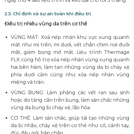
ngày thứ 4 sau liệu trình và kéo dài cho tới 3 tháng.
2.3. Chỉ định và sự an toàn khi điều trị
Điều trị
nhiều vùng da trên cơ thể
VÙNG MẶT: Xoá nếp nhăn khu vực xung quanh
mắt như mi trên, mi dưới, vết chân chim nơi đuôi
mắt, giảm bọng mỡ mắt. Liệu trình Thermage
FLX cũng hỗ trợ xóa nếp nhăn vùng xung quanh
hai bên hàm, làm tan những vùng da bị chảy xệ
phía dưới cằm cũng như xóa nếp nhăn vùng
miệng và trán.
VÙNG BỤNG: Làm phẳng các vết rạn sau sinh
hoặc do tăng cân trên bụng, làm săn chắc những
vùng da bụng bị chảy xệ, lão hóa.
CƠ THỂ: Làm săn chắc, giúp tái tạo những vùng
da bị nhão, chảy xệ trên cơ thể như cổ, cánh tay,
đùi, đầu gối, bắp chân,…