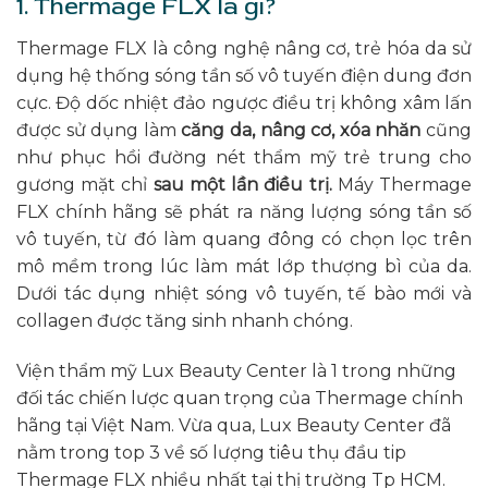
1. Thermage FLX là gì?
Thermage FLX là công nghệ nâng cơ, trẻ hóa da sử
dụng hệ thống sóng tần số vô tuyến điện dung đơn
cực. Độ dốc nhiệt đảo ngược điều trị không xâm lấn
được sử dụng làm
căng da
,
nâng cơ
,
xóa nhăn
cũng
như phục hồi đường nét thẩm mỹ trẻ trung cho
gương mặt chỉ
sau một lần điều trị
.
Máy Thermage
FLX chính hãng sẽ phát ra năng lượng sóng tần số
vô tuyến, từ đó làm quang đông có chọn lọc trên
mô mềm trong lúc làm mát lớp thượng bì của da.
Dưới tác dụng nhiệt sóng vô tuyến, tế bào mới và
collagen được tăng sinh nhanh chóng.
Viện thẩm mỹ Lux Beauty Center là 1 trong những
đối tác chiến lược quan trọng của Thermage chính
hãng tại Việt Nam. Vừa qua, Lux Beauty Center đã
nằm trong top 3 về số lượng tiêu thụ đầu tip
Thermage FLX nhiều nhất tại thị trường Tp HCM.