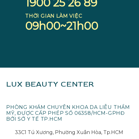
1900 25 26 89
THỜI GIAN LÀM VIỆC
09h00~21h00
LUX BEAUTY CENTER
PHÒNG KHÁM CHUYÊN KHOA DA LIỄU THẨM
MỸ, ĐƯỢC CẤP PHÉP SỐ 06358/HCM-GPHĐ
BỞI SỞ Y TẾ TP.HCM
33C1 Tú Xương, Phường Xuân Hòa, Tp.HCM