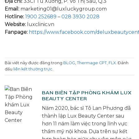
Địa chỉ:
33C1 Tú Xương, P. Võ Thị Sáu, Q.3
Email:
marketing01@luxluckygroup.com
Hotline:
1900 252689
–
028 3930 2028
Website:
luxclinic.vn
Fanpage:
https://www.facebook.com/deluxbeautycen
Bài viết này được đăng trong
BLOG
,
Thermage CPT, FLX
. Đánh
dấu
liên kết thường trực
.
BAN BIÊN TẬP PHÒNG KHÁM LUX
BEAUTY CENTER
Năm 2020, bác sĩ Tô Lan Phương đã
thành lập Lux Beauty Center sau
hơn 11 năm làm việc trong lĩnh vực
thẩm mỹ nội khoa. Dựa trên sự kết