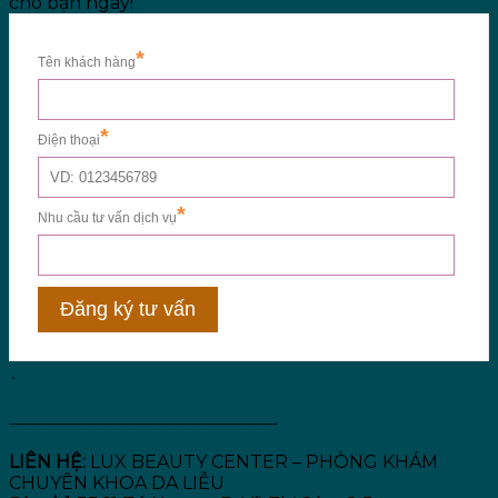
cho bạn ngay!
`
———————————————
LIÊN HỆ:
LUX BEAUTY CENTER – PHÒNG KHÁM
CHUYÊN KHOA DA LIỄU