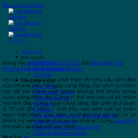
Bỏ qua nội dung
Top 8 Địa Chỉ Thẩm Mỹ Viện Quận 3
Uy Tín, Chất Lượng
Trang Chủ
Độc Quyền
Đăng vào
28/07/2023
05/11/2025
bởi
Ban Biên Tập
LuxSkin
Phòng khám Lux Beauty Center
Bluemoonpro
LuxHair
Khi xã hội ngày càng phát triển thì nhu cầu làm đẹp
Công Nghệ Cao
của chị em phụ nữ ngày càng tăng. Các dịch vụ thẩm
CFU Èlife
mỹ đã trở thành một phần không thể thiếu trong
Ultherapy Prime
cuộc sống hiện đại. Cũng vì thế mà các cơ sở thẩm
Thermage FLX
mỹ làm đẹp cũng ngày càng tăng, đặc biệt là ở quận
Sofwave
3, TP Hồ Chí Minh – một khu vực sầm uất tại miền
Emface
Nam Việt Nam. Các dịch vụ thẩm mỹ tại các cơ sở
Microneedling / RF Microneedling
thẩm mỹ viện quận 3 có uy tín không? Cùng
Luxclinic
Laser Pico Second
tìm hiểu qua bài viết sau nhé!
Fractional CO2/ Erbium/ RF
Công Nghệ Ánh Sáng
Mục lục
ẩn