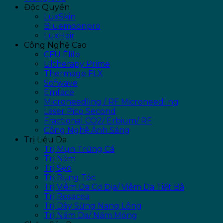
Độc Quyền
LuxSkin
Bluemoonpro
LuxHair
Công Nghệ Cao
CFU Èlife
Ultherapy Prime
Thermage FLX
Sofwave
Emface
Microneedling / RF Microneedling
Laser Pico Second
Fractional CO2/ Erbium/ RF
Công Nghệ Ánh Sáng
Trị Liệu Da
Trị Mụn Trứng Cá
Trị Nám
Trị Sẹo
Trị Rụng Tóc
Trị Viêm Da Cơ Địa/ Viêm Da Tiết Bã
Trị Rosacea
Trị Dày Sừng Nang Lông
Trị Nấm Da/ Nấm Móng