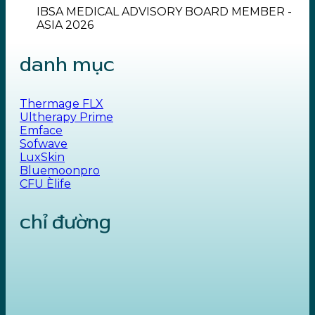
IBSA MEDICAL ADVISORY BOARD MEMBER -
ASIA 2026
danh mục
Thermage FLX
Ultherapy Prime
Emface
Sofwave
LuxSkin
Bluemoonpro
CFU Èlife
chỉ đường