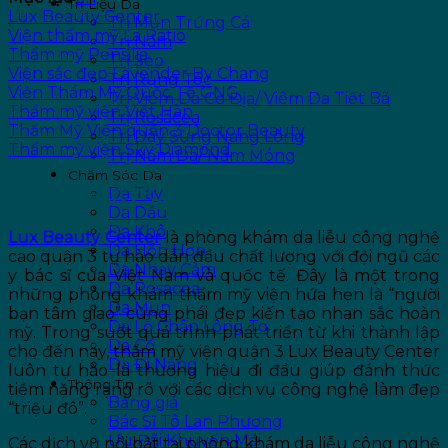
Trị Liệu Da
Lux Beauty Center
Trị Mụn Trứng Cá
Viện thẩm mỹ La Ratio
Trị Nám
Thẩm mỹ Pensilia
Trị Sẹo
Viện sắc đẹp Lavender By Chang
Trị Rụng Tóc
Viện Thẩm Mỹ Quốc Tế GNG
Trị Viêm Da Cơ Địa/ Viêm Da Tiết Bã
Thẩm mỹ viện Việt Hàn
Trị Rosacea
Thẩm Mỹ Viện quận 3 Doctor Beauty
Trị Dày Sừng Nang Lông
Thẩm mỹ viện Sky Diamond
Trị Nấm Da/ Nấm Móng
Chăm Sóc Da
Lux Beauty Center
Da Tay
Da Dầu
Da Khô
Lux Beauty Center
là phòng khám da liễu công nghệ
Da Hỗn Hợp
cao quận 3 tự hào dẫn đầu chất lượng với đội ngũ các
Da Nhạy Cảm
y bác sĩ của Việt Nam và quốc tế. Đây là một trong
Da Rosacea
những phòng khám thẩm mỹ viện hứa hẹn là “người
Da Mụn
bạn tâm giao” cùng phái đẹp kiến tạo nhan sắc hoàn
Da Lỗ Chân Lông To
mỹ. Trong suốt quá trình phát triển từ khi thành lập
Da Cổ
cho đến nay, thẩm mỹ viện quận 3 Lux Beauty Center
Da Đi Nắng
luôn tự hào là thương hiệu đi đầu giúp đánh thức
Thông Tin
tiềm năng rạng rõ với các dịch vụ công nghệ làm đẹp
Bảng giá
“triệu đô”.
Bác Sĩ Tô Lan Phương
Ưu Đãi Khuyến Mãi
Các dịch vụ nổi bật tại phòng khám da liễu công nghệ