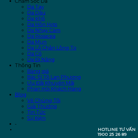
Chăm Sóc Da
Da Tay
Da Dầu
Da Khô
Da Hỗn Hợp
Da Nhạy Cảm
Da Rosacea
Da Mụn
Da Lỗ Chân Lông To
Da Cổ
Da Đi Nắng
Thông Tin
Bảng giá
Bác Sĩ Tô Lan Phương
Ưu Đãi Khuyến Mãi
Phản Hồi Khách Hàng
Blog
Về Chúng Tôi
Giải Thưởng
Tin Tức
Sự Kiện
-
HOTLINE TƯ VẤN
1900 25 26 89