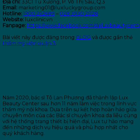
Địa chỉ:
33C1 Tú Xương, P. Võ Thị Sáu, Q.3
Email:
marketing01@luxluckygroup.com
Hotline:
1900 252689
–
028 3930 2028
Website:
luxclinic.vn
Fanpage:
https://www.facebook.com/deluxbeautycent
Bài viết này được đăng trong
BLOG
và được gắn thẻ
thẩm mỹ viện quận 3
.
Ban Biên Tập Phòng khám Lux Beauty Center
Năm 2020, bác sĩ Tô Lan Phương đã thành lập Lux
Beauty Center sau hơn 11 năm làm việc trong lĩnh vực
thẩm mỹ nội khoa. Dựa trên sự kết hợp hoàn hảo giữa
chuyên môn của các Bác sĩ chuyên khoa da liễu cùng
với hệ thống trang thiết bị hiện đại, Lux tự hào mang
đến những dịch vụ hiệu quả và phù hợp nhất cho
quý khách hàng.