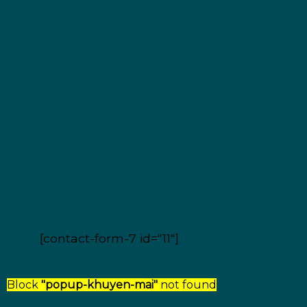
[contact-form-7 id="11"]
Block
"popup-khuyen-mai"
not found