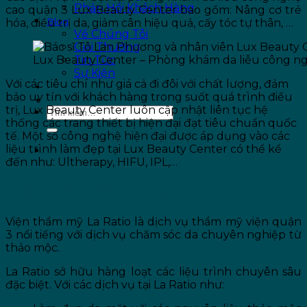
Phản Hồi Khách Hàng
cao quận 3 Lux Beauty Center bao gồm: Nâng cơ trẻ
Blog
hóa, điều trị da, giảm cân hiệu quả, cấy tóc tự thân, …
Về Chúng Tôi
Giải Thưởng
Lux Beauty Center – Phòng khám da liễu công ngh
Tin Tức
Sự Kiện
Với các tiêu chí như giá cả đi đôi với chất lượng, đảm
ƯU ĐÃI
bảo uy tín với khách hàng trong suốt quá trình điều
LIÊN HỆ
trị, Lux Beauty Center luôn cập nhật liên tục hệ
thống các trang thiết bị hiện đại đạt tiêu chuẩn quốc
tế. Một số công nghệ hiện đại được áp dụng vào các
liệu trình làm đẹp tại Lux Beauty Center có thể kể
đến như: Ultherapy, HIFU, IPL,…
Viện thẩm mỹ La Ratio
Viện thẩm mỹ La Ratio là dịch vụ thẩm mỹ viện quận
3 nổi tiếng với dịch vụ chăm sóc da chuyên nghiệp từ
thảo mộc.
La Ratio sở hữu hàng loạt các liệu trình chuyên sâu
đặc biệt. Với các dịch vụ tại La Ratio như: