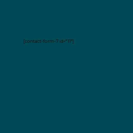
[contact-form-7 id="11"]