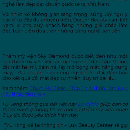
nghệ làm đẹp đạt chuẩn quốc tế tại Việt Nam.
Với thiết kế không gian sang trọng, cùng đội ngũ y
bác sĩ có đầy đủ chuyên môn, Doctor Beauty cam kết
đem lại cho quý khách hàng những giải pháp làm
đẹp toàn diện dựa trên những công nghệ tiên tiến.
Thẩm mỹ viện Sky Diamond
Thẩm mỹ viện Sky Diamond được biết đến như một
spa thẩm mỹ viện với các dịch vụ như độn cằm V Line,
cắt mắt hai mí, bấm mí, lấy mỡ bọng mắt, nâng cung
mày,… đạt chuẩn theo công nghệ hiện đại, đảm bảo
cho kết quả đôi mắt đẹp tự nhiên, duy trì dài lâu.
Xem thêm:
Thẩm Mỹ Clinic – Top 1 Mô Hình Làm Đẹp
Tốt Nhất Hiện Nay
Hy vọng thông qua bài viết này
Luxclinic
giúp bạn có
thêm những thông tin về một số thẩm mỹ viện quận
3 uy tín, được yêu thích hiện nay.
*Vui lòng để lại thông tin - Lux Beauty Center sẽ gọi