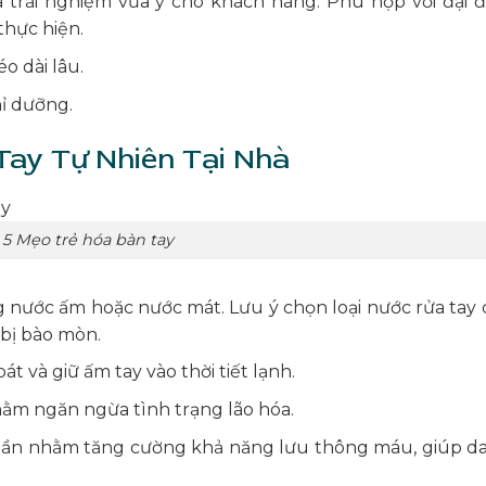
 trải nghiệm vừa ý cho khách hàng. Phù hợp với đại đ
thực hiện.
o dài lâu.
hỉ dưỡng.
Tay Tự Nhiên Tại Nhà
5 Mẹo trẻ hóa bàn tay
 nước ấm hoặc nước mát. Lưu ý chọn loại nước rửa tay 
 bị bào mòn.
t và giữ ấm tay vào thời tiết lạnh.
ằm ngăn ngừa tình trạng lão hóa.
tuần nhằm tăng cường khả năng lưu thông máu, giúp da