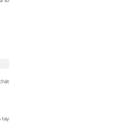
a số
chất
 tay