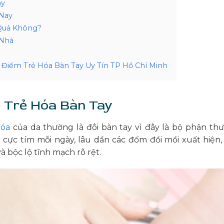
ay
 Nay
 Quả Không?
 Nhà
a Điểm Trẻ Hóa Bàn Tay Uy Tín TP Hồ Chí Minh
ệ Trẻ Hóa Bàn Tay
hóa
của da thường là đôi bàn tay vì đây là bộ phận th
ia cực tím mỗi ngày, lâu dần các đốm đồi mồi xuất hiện,
à bộc lộ tĩnh mạch rõ rệt.