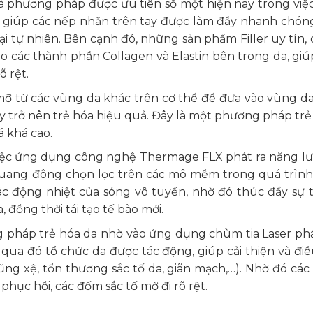
là phương pháp được ưu tiên số một hiện nay trong việc
g giúp các nếp nhăn trên tay được làm đầy nhanh chóng
 tự nhiên. Bên cạnh đó, những sản phẩm Filler uy tín, 
ạo các thành phần Collagen và Elastin bên trong da, giú
õ rệt.
ỡ từ các vùng da khác trên cơ thể để đưa vào vùng da
ay trở nên trẻ hóa hiệu quả. Đây là một phương pháp trẻ
á khá cao.
ệc ứng dụng công nghệ Thermage FLX phát ra năng l
quang đông chọn lọc trên các mô mềm trong quá trình
ác động nhiệt của sóng vô tuyến, nhờ đó thúc đẩy sự 
 đồng thời tái tạo tế bào mới.
 pháp trẻ hóa da nhờ vào ứng dụng chùm tia Laser phá
qua đó tổ chức da được tác động, giúp cải thiện và điều
rũng xệ, tổn thương sắc tố da, giãn mạch,…). Nhờ đó các
phục hồi, các đốm sắc tố mờ đi rõ rệt.