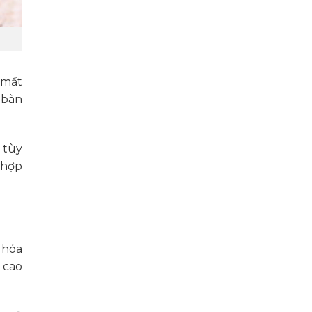
 mất
 bàn
 tùy
 hợp
 hóa
 cao