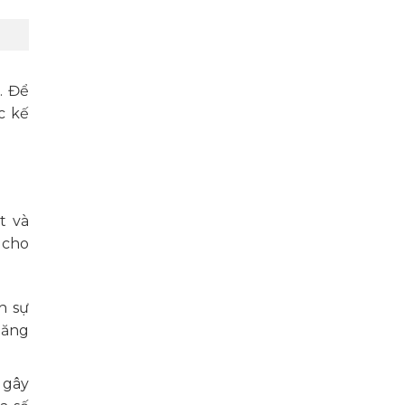
. Để
c kế
t và
 cho
h sự
năng
 gây