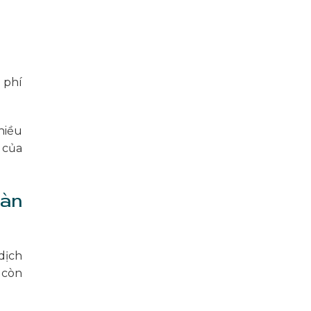
 phí
hiều
 của
Bàn
dịch
 còn