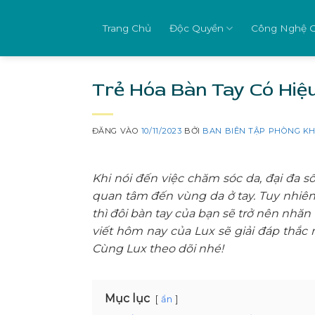
Bỏ
qua
Trang Chủ
Độc Quyền
Công Nghệ 
nội
dung
Trẻ Hóa Bàn Tay Có Hiệ
ĐĂNG VÀO
10/11/2023
BỞI
BAN BIÊN TẬP PHÒNG K
Khi nói đến việc chăm sóc da, đại đa 
quan tâm đến vùng da ở tay. Tuy nhiê
thì đôi bàn tay của bạn sẽ trở nên nhăn
viết hôm nay của Lux sẽ giải đáp thắc
Cùng Lux theo dõi nhé!
Mục lục
ẩn