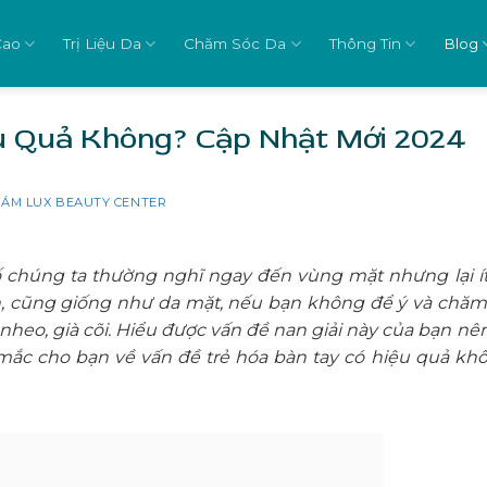
Cao
Trị Liệu Da
Chăm Sóc Da
Thông Tin
Blog
u Quả Không? Cập Nhật Mới 2024
HÁM LUX BEAUTY CENTER
số chúng ta thường nghĩ ngay đến vùng mặt nhưng lại ít
n, cũng giống như da mặt, nếu bạn không để ý và chăm
 nheo, già cõi. Hiểu được vấn đề nan giải này của bạn nên
 mắc cho bạn về vấn đề trẻ hóa bàn tay có hiệu quả kh