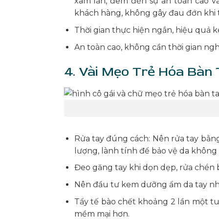
xâm lấn, đem đến sự an toàn cao và
khách hàng, không gây đau đớn khi 
Thời gian thực hiện ngắn, hiệu quả ké
An toàn cao, không cần thời gian ng
4. Vài Mẹo Trẻ Hóa Bàn 
Rửa tay đúng cách: Nên rửa tay bằng
lượng, lành tính để bảo vệ da không
Đeo găng tay khi dọn dẹp, rửa chén bá
Nên đầu tư kem dưỡng ẩm da tay nh
Tẩy tế bào chết khoảng 2 lần một 
mềm mại hơn.