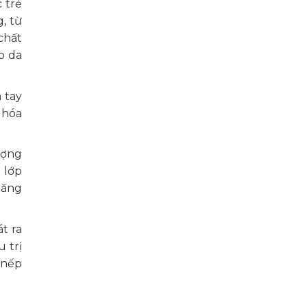
 trẻ
, từ
chất
p da
 tay
 hóa
ượng
 lớp
tăng
t ra
 trị
 nếp