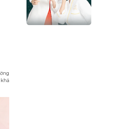
ường
 khả