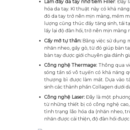
Làm đầy da tay nhờ tiêm Filler
: Đây 
hóa da tay. Kĩ thuật này có khả năn
đó da tay trở nên mịn màng, mềm mại
lượng cũng thúc đẩy tăng sinh, tái t
lấy lại độ đàn hồi, trở nên mịn màng r
Cấy mỡ tự thân:
Bằng việc sử dụng m
nhăn nheo, gầy gò, từ đó giúp bàn t
bàn tay được giới chuyên gia đánh gi
Công nghệ Thermage:
Thông qua vi
sóng tần số vô tuyến có khả năng 
thượng bì được làm mát. Dựa vào t
sinh các thành phần Collagen dưới da,
Công nghệ Laser:
Đây là một phương
từ những thiết bị có công nghệ cao, 
tình trạng lão hóa da (nhăn nheo, t
nhăn được cải thiện, độ đàn hồi được 