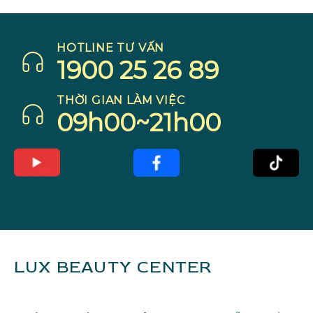
HOTLINE TƯ VẤN
1900 25 26 89
THỜI GIAN LÀM VIỆC
09h00~21h00
LUX BEAUTY CENTER