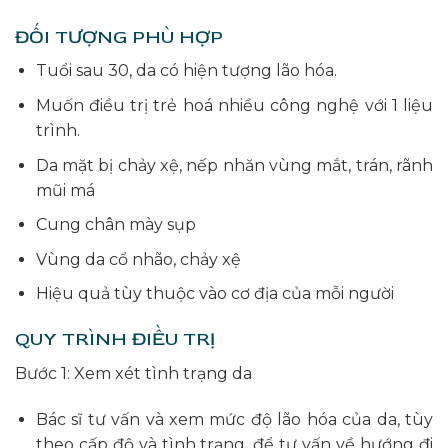
ĐỐI TƯỢNG PHÙ HỢP
Tuổi sau 30, da có hiện tượng lão hóa.
Muốn điều trị trẻ hoá nhiều công nghệ với 1 liệu
trình.
Da mặt bị chảy xệ, nếp nhăn vùng mắt, trán, rãnh
mũi má
Cung chân mày sụp
Vùng da cổ nhão, chảy xệ
Hiệu quả tùy thuộc vào cơ địa của mỗi người
QUY TRÌNH ĐIỀU TRỊ
Bước 1: Xem xét tình trạng da
Bác sĩ tư vấn và xem mức độ lão hóa của da, tùy
theo cấp độ và tình trạng, để tư vấn về hướng đi