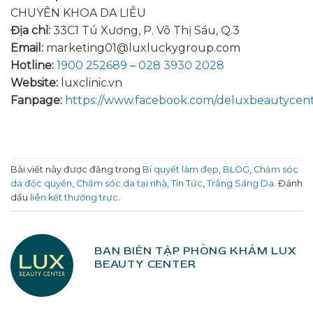
CHUYÊN KHOA DA LIỄU
Địa chỉ:
33C1 Tú Xương, P. Võ Thị Sáu, Q.3
Email:
marketing01@luxluckygroup.com
Hotline:
1900 252689
–
028 3930 2028
Website:
luxclinic.vn
Fanpage:
https://www.facebook.com/deluxbeautycen
Bài viết này được đăng trong
Bí quyết làm đẹp
,
BLOG
,
Chăm sóc
da độc quyền
,
Chăm sóc da tại nhà
,
Tin Tức
,
Trắng Sáng Da
. Đánh
dấu
liên kết thường trực
.
BAN BIÊN TẬP PHÒNG KHÁM LUX
BEAUTY CENTER