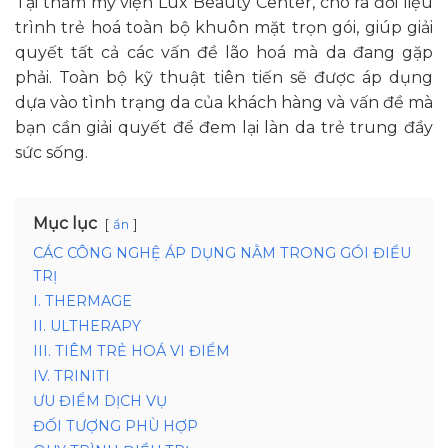
Tại thẩm mỹ viện Lux Beauty Center, cho ra đời liệu
trình trẻ hoá toàn bộ khuôn mặt trọn gói, giúp giải
quyết tất cả các vấn đề lão hoá mà da đang gặp
phải. Toàn bộ kỹ thuật tiên tiến sẽ được áp dụng
dựa vào tình trạng da của khách hàng và vấn đề mà
bạn cần giải quyết để đem lại làn da trẻ trung đầy
sức sống.
Mục lục
ẩn
CÁC CÔNG NGHỆ ÁP DỤNG NẰM TRONG GÓI ĐIỀU
TRỊ
I. THERMAGE
II. ULTHERAPY
III. TIÊM TRẺ HOÁ VI ĐIỂM
IV. TRINITI
ƯU ĐIỂM DỊCH VỤ
ĐỐI TƯỢNG PHÙ HỢP