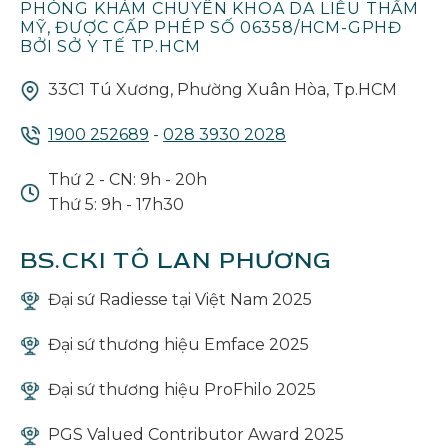
PHÒNG KHÁM CHUYÊN KHOA DA LIỄU THẨM
MỸ, ĐƯỢC CẤP PHÉP SỐ 06358/HCM-GPHĐ
BỞI SỞ Y TẾ TP.HCM
33C1 Tú Xương, Phường Xuân Hòa, Tp.HCM
1900 252689
-
028 3930 2028
Thứ 2 - CN: 9h - 20h
Thứ 5: 9h - 17h30
BS.CKI TÔ LAN PHƯƠNG
Đại sứ Radiesse tại Việt Nam 2025
Đại sứ thương hiệu Emface 2025
Đại sứ thương hiệu ProFhilo 2025
PGS Valued Contributor Award 2025