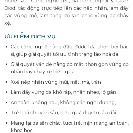
nghệ sau: Công nghệ IPL, tia hồng ngoại & Laser
Diod: tác động trực tiếp lên các nếp nhăn, làm đầy
các vùng mô, làm tăng độ săn chắc vùng da chảy
xệ.
ƯU ĐIỂM DỊCH VỤ
Các công nghệ hàng đầu được lựa chọn bởi bác
sĩ, giúp giải quyết tối ưu tình trạng lão hoá da
Giải quyết vấn đề nâng cơ mặt, thon gọn vùng cổ
nhão hay chảy xệ hiệu quả
Xoá nếp nhăn vùng mũi, mắt, má, trán
Làm đầy vùng da khô ráp, nhăn nheo, lộ gân
An toàn, không đau, không cần nghĩ dưỡng,
Trẻ hoá chuyên sâu, hiệu quả duy trì lâu dài
Mang lại da săn chắc, tươi trẻ, mịn màng an toàn,
khoa học.