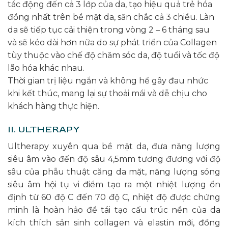
tác động đến cả 3 lớp của da, tạo hiệu quả trẻ hóa
đồng nhất trên bề mặt da, săn chắc cả 3 chiều. Làn
da sẽ tiếp tục cải thiện trong vòng 2 – 6 tháng sau
và sẽ kéo dài hơn nữa do sự phát triển của Collagen
tùy thuộc vào chế độ chăm sóc da, độ tuổi và tốc độ
lão hóa khác nhau.
Thời gian trị liệu ngắn và không hề gây đau nhức
khi kết thúc, mang lại sự thoải mái và dễ chịu cho
khách hàng thực hiện.
II. ULTHERAPY
Ultherapy xuyên qua bề mặt da, đưa năng lượng
siêu âm vào đến độ sâu 4,5mm tương đương với độ
sâu của phẫu thuật căng da mặt, năng lượng sóng
siêu âm hội tụ vi điểm tạo ra một nhiệt lượng ổn
định từ 60 độ C đến 70 độ C, nhiệt độ được chứng
minh là hoàn hảo để tái tạo cấu trúc nền của da
kích thích sản sinh collagen và elastin mới, đồng