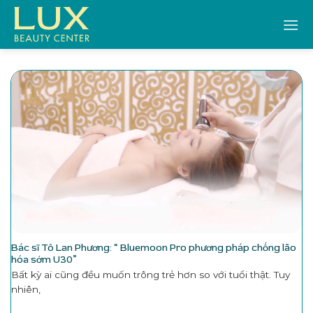
Bỏ
qua
nội
dung
Bác sĩ Tô Lan Phương: “ Bluemoon Pro phương pháp chống lão
hóa sớm U30”
​Bất kỳ ai cũng đều muốn trông trẻ hơn so với tuổi thật. Tuy
nhiên,