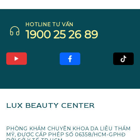
HOTLINE TƯ VẤN
1900 25 26 89
LUX BEAUTY CENTER
PHÒNG KHÁM CHUYÊN KHOA DA LIỄU THẨM
MỸ, ĐƯỢC CẤP PHÉP SỐ 06358/HCM-GPHĐ