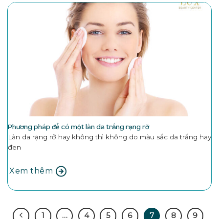
Phương pháp để có một làn da trắng rạng rỡ
Làn da rạng rỡ hay không thì không do màu sắc da trắng hay
đen
Xem thêm
1
…
4
5
6
7
8
9