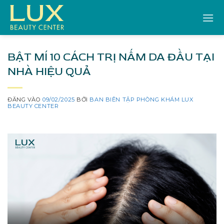
Bỏ
qua
nội
dung
BẬT MÍ 10 CÁCH TRỊ NẤM DA ĐẦU TẠI
NHÀ HIỆU QUẢ
ĐĂNG VÀO
09/02/2025
BỞI
BAN BIÊN TẬP PHÒNG KHÁM LUX
BEAUTY CENTER