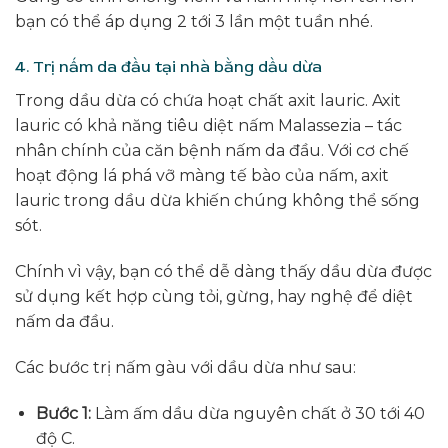
bạn có thể áp dụng 2 tới 3 lần một tuần nhé.
4. Trị nấm da đầu tại nhà bằng dầu dừa
Trong dầu dừa có chứa hoạt chất axit lauric. Axit
lauric có khả năng tiêu diệt nấm Malassezia – tác
nhân chính của căn bệnh nấm da đầu. Với cơ chế
hoạt động lá phá vỡ màng tế bào của nấm, axit
lauric trong dầu dừa khiến chúng không thể sống
sót.
Chính vì vậy, bạn có thể dễ dàng thấy dầu dừa được
sử dụng kết hợp cùng tỏi, gừng, hay nghệ để diệt
nấm da đầu.
Các bước trị nấm gàu với dầu dừa như sau:
Bước 1:
Làm ấm dầu dừa nguyên chất ở 30 tới 40
độ C.