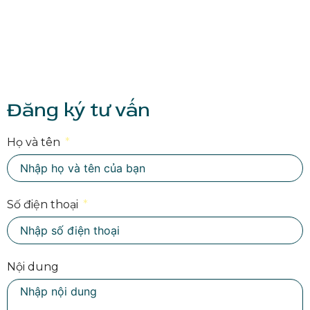
Đăng ký tư vấn
Họ và tên
Số điện thoại
Nội dung