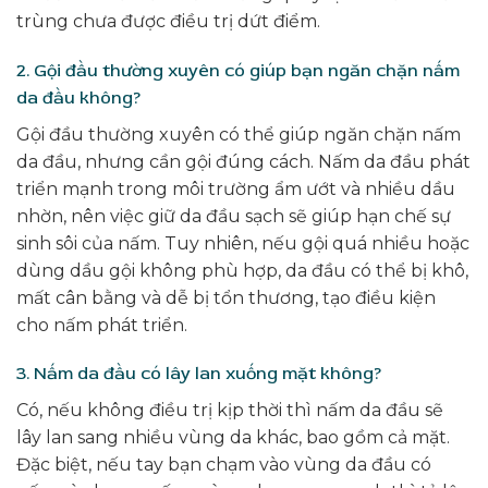
trùng chưa được điều trị dứt điểm.
2. Gội đầu thường xuyên có giúp bạn ngăn chặn nấm
da đầu không?
Gội đầu thường xuyên có thể giúp ngăn chặn nấm
da đầu, nhưng cần gội đúng cách. Nấm da đầu phát
triển mạnh trong môi trường ẩm ướt và nhiều dầu
nhờn, nên việc giữ da đầu sạch sẽ giúp hạn chế sự
sinh sôi của nấm. Tuy nhiên, nếu gội quá nhiều hoặc
dùng dầu gội không phù hợp, da đầu có thể bị khô,
mất cân bằng và dễ bị tổn thương, tạo điều kiện
cho nấm phát triển.
3. Nấm da đầu có lây lan xuống mặt không?
Có, nếu không điều trị kịp thời thì nấm da đầu sẽ
lây lan sang nhiều vùng da khác, bao gồm cả mặt.
Đặc biệt, nếu tay bạn chạm vào vùng da đầu có