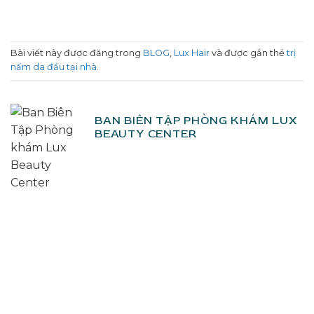
`
Bài viết này được đăng trong
BLOG
,
Lux Hair
và được gắn thẻ
trị
nấm da đầu tại nhà
.
BAN BIÊN TẬP PHÒNG KHÁM LUX
BEAUTY CENTER