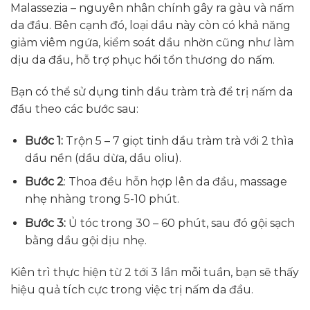
Malassezia – nguyên nhân chính gây ra gàu và nấm
da đầu. Bên cạnh đó, loại dầu này còn có khả năng
giảm viêm ngứa, kiểm soát dầu nhờn cũng như làm
dịu da đầu, hỗ trợ phục hồi tổn thương do nấm.
Bạn có thể sử dụng tinh dầu tràm trà để trị nấm da
đầu theo các bước sau:
Bước 1:
Trộn 5 – 7 giọt tinh dầu tràm trà với 2 thìa
dầu nền (dầu dừa, dầu oliu).
Bước 2
: Thoa đều hỗn hợp lên da đầu, massage
nhẹ nhàng trong 5-10 phút.
Bước 3:
Ủ tóc trong 30 – 60 phút, sau đó gội sạch
bằng dầu gội dịu nhẹ.
Kiên trì thực hiện từ 2 tới 3 lần mỗi tuần, bạn sẽ thấy
hiệu quả tích cực trong việc trị nấm da đầu.