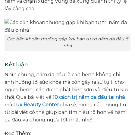
nấm và chạm xuống vùng da xung quanh thì tỷ lệ
lây càng cao.
Các băn khoăn thường gặp khi bạn tự trị nấm da đầu ở
nhà
Kết luận
Nhìn chung, nấm da đầu là căn bệnh không chỉ
ảnh hưởng tới sức khỏe mà còn gây ra sự tự ti cho
người bệnh, cần được phát hiện sớm và điều trị kịp
thời. Qua bài viết về
10 cách trị nấm da đầu tại nhà
mà
Lux Beauty Center
chia sẻ, mong các thộng tin
từ bài viết có thể giúp bạn tìm hiểu rõ hơn về nấm
da đầu và phòng ngừa tốt nhất nhé!
Đọc Thêm: