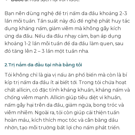
Bạn nên dùng nghệ để trị nấm da đầu khoảng 2-3
lần mỗi tuần. Tần suất này đủ để nghệ phát huy tác
dụng kháng nấm, giảm viêm mà không gây kích
ứng da đầu. Nếu da đầu nhạy cảm, bạn áp dụng
khoảng 1-2 lần mỗi tuần để da đầu làm quen, sau
đó tăng lên 2 – 3 lần một tuần nha.
2.Trị nấm da đầu tại nhà bằng tỏi
Tỏi không chỉ là gia vị nấu ăn phổ biến mà còn là bí
kíp trị nấm da đầu ít ai biết tới. Trong tỏi chứa hoạt
chất allicin, có đặc tính kháng khuẩn, kháng nấm và
chống viêm mạnh. Allicin giúp tiêu diệt vi khuẩn,
nấm gây hại trên da đầu, giảm ngứa, bong tróc và
viêm nhiễm. Ngoài ra, tỏi còn giúp cải thiện tuần
hoàn máu, kích thích mọc tóc và cân bằng dầu
nhờn, tạo môi trường bất lợi cho nấm phát triển.