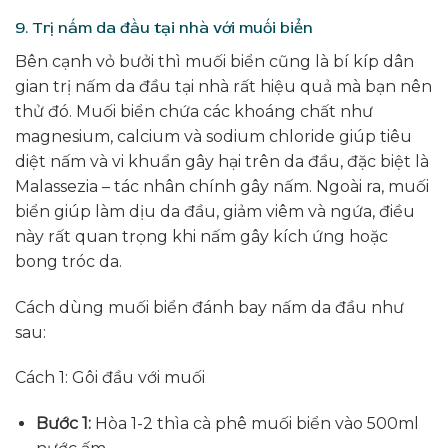
9. Trị nấm da đầu tại nhà với muối biển
Bên cạnh vỏ bưởi thì muối biển cũng là bí kíp dân
gian trị nấm da đầu tại nhà rất hiệu quả mà bạn nên
thử đó. Muối biển chứa các khoáng chất như
magnesium, calcium và sodium chloride giúp tiêu
diệt nấm và vi khuẩn gây hại trên da đầu, đặc biệt là
Malassezia – tác nhân chính gây nấm. Ngoài ra, muối
biển giúp làm dịu da đầu, giảm viêm và ngứa, điều
này rất quan trọng khi nấm gây kích ứng hoặc
bong tróc da.
Cách dùng muối biển đánh bay nấm da đầu như
sau:
Cách 1: Gôi đầu với muối
Bước 1:
Hòa 1-2 thìa cà phê muối biển vào 500ml