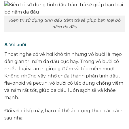
Kiên trì sử dụng tinh dầu tràm trà sẽ giúp bạn loại bỏ
nấm da đầu
8. Vỏ bưởi
Thoạt nghe có vẻ hơi khó tin nhưng vỏ bưởi là mẹo
dân gian trị nấm da đầu cực hay. Trong vỏ bưởi có
nhiều loại vitamin giúp giữ ẩm và tóc mềm mượt.
Không những vậy, nhờ chứa thành phần tinh dầu,
flavonoid và pectin, vỏ bưởi có tác dụng chống viêm
và nấm rất tốt, giúp da đầu luôn sạch sẽ và khỏe
mạnh.
Đối với bí kíp này, bạn có thể áp dụng theo các cách
sau nha: