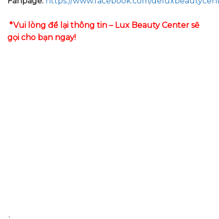
Fanpage:
https://www.facebook.com/deluxbeautycen
*Vui lòng để lại thông tin – Lux Beauty Center sẽ
gọi cho bạn ngay!