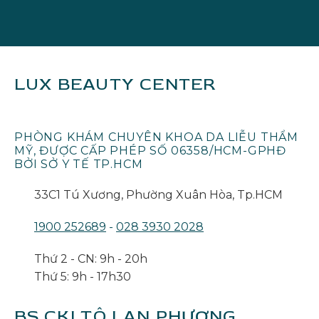
LUX BEAUTY CENTER
PHÒNG KHÁM CHUYÊN KHOA DA LIỄU THẨM
MỸ, ĐƯỢC CẤP PHÉP SỐ 06358/HCM-GPHĐ
BỞI SỞ Y TẾ TP.HCM
33C1 Tú Xương, Phường Xuân Hòa, Tp.HCM
1900 252689
-
028 3930 2028
Thứ 2 - CN: 9h - 20h
Thứ 5: 9h - 17h30
BS.CKI TÔ LAN PHƯƠNG