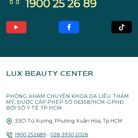
1900 25 26 89
LUX BEAUTY CENTER
PHÒNG KHÁM CHUYÊN KHOA DA LIỄU THẨM
MỸ, ĐƯỢC CẤP PHÉP SỐ 06358/HCM-GPHĐ
BỞI SỞ Y TẾ TP.HCM
33C1 Tú Xương, Phường Xuân Hòa, Tp.HCM
1900 252689
-
028 3930 2028