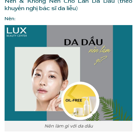
Nên & Không Nên Cho Làn Da Dầu (theo
khuyến nghị bác sĩ da liễu)
Nên:
Nên làm gì với da dầu