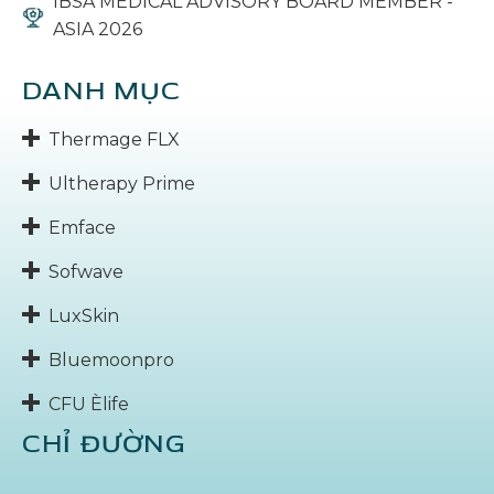
IBSA MEDICAL ADVISORY BOARD MEMBER -
ASIA 2026
DANH MỤC
Thermage FLX
Ultherapy Prime
Emface
Sofwave
LuxSkin
Bluemoonpro
CFU Èlife
CHỈ ĐƯỜNG