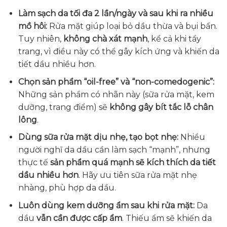
Làm sạch da tối đa 2 lần/ngày và sau khi ra nhiều
mồ hôi:
Rửa mặt giúp loại bỏ dầu thừa và bụi bẩn.
Tuy nhiên,
không chà xát mạnh
, kể cả khi tẩy
trang, vì điều này có thể gây kích ứng và khiến da
tiết dầu nhiều hơn.
Chọn sản phẩm “oil-free” và “non-comedogenic”:
Những sản phẩm có nhãn này (sữa rửa mặt, kem
dưỡng, trang điểm) sẽ
không gây bít tắc lỗ chân
lông
.
Dùng sữa rửa mặt dịu nhẹ, tạo bọt nhẹ:
Nhiều
người nghĩ da dầu cần làm sạch “mạnh”, nhưng
thực tế
sản phẩm quá mạnh sẽ kích thích da tiết
dầu nhiều hơn
. Hãy ưu tiên sữa rửa mặt nhẹ
nhàng, phù hợp da dầu.
Luôn dùng kem dưỡng ẩm sau khi rửa mặt:
Da
dầu
vẫn cần được cấp ẩm
. Thiếu ẩm sẽ khiến da